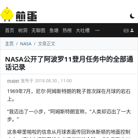
首页
树洞
无聊图
鱼塘
热榜
大吐槽
主页
NASA
文章正文
NASA公开了阿波罗11登月任务中的全部通
话记录
majer
发布于 2018.08.30 , 11:00
1969年7月，尼尔·阿姆斯特朗的靴子首次踩在月球的岩石
上。
“我迈出了一小步，”阿姆斯特朗宣称，“人类却迈出了一大
步。”
这条噼里啪啦的信息从月球表面传回到休斯顿的地面控制