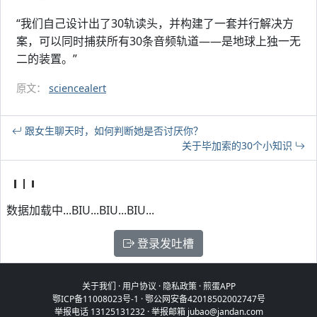
“我们自己设计出了30轨读头，并构建了一套并行解决方
案，可以同时捕获所有30条音频轨道——是地球上独一无
二的装置。”
原文：
sciencealert
跟女生聊天时，如何判断她是否讨厌你？
关于毕加索的30个小知识
数据加载中...BIU...BIU...BIU...
登录发吐槽
关于我们
·
用户协议
·
隐私政策
·
煎蛋APP
鄂ICP备11008023号-1
·
鄂公网安备42018502002747号
举报电话 13125131232 · 举报邮箱 jubao@jandan.com