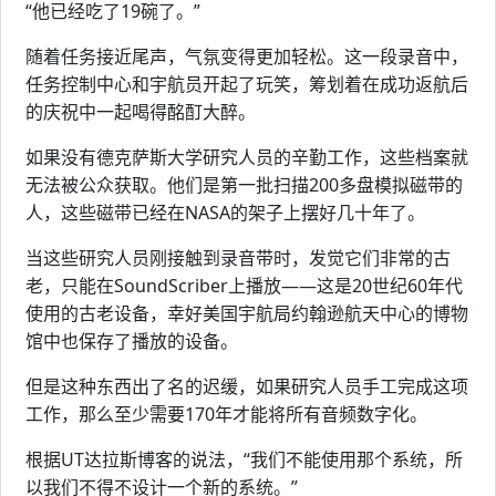
“他已经吃了19碗了。”
随着任务接近尾声，气氛变得更加轻松。这一段录音中，
任务控制中心和宇航员开起了玩笑，筹划着在成功返航后
的庆祝中一起喝得酩酊大醉。
如果没有德克萨斯大学研究人员的辛勤工作，这些档案就
无法被公众获取。他们是第一批扫描200多盘模拟磁带的
人，这些磁带已经在NASA的架子上摆好几十年了。
当这些研究人员刚接触到录音带时，发觉它们非常的古
老，只能在SoundScriber上播放——这是20世纪60年代
使用的古老设备，幸好美国宇航局约翰逊航天中心的博物
馆中也保存了播放的设备。
但是这种东西出了名的迟缓，如果研究人员手工完成这项
工作，那么至少需要170年才能将所有音频数字化。
根据UT达拉斯博客的说法，“我们不能使用那个系统，所
以我们不得不设计一个新的系统。”