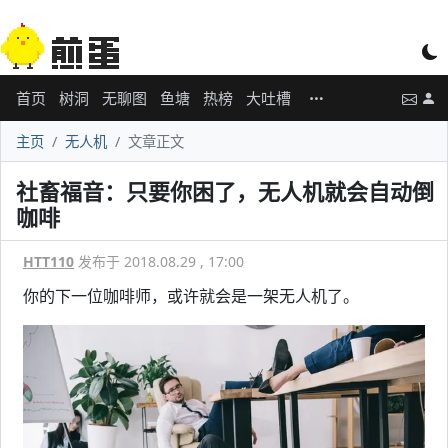
首页
树洞
无聊图
鱼塘
热榜
大吐槽
主页
无人机
文章正文
社畜福音：只要你困了，无人机就会自动倒
咖啡
HTT110
发布于 2018.08.29 , 17:00
你的下一位咖啡师，或许就会是一架无人机了。