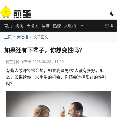
首页
树洞
无聊图
鱼塘
热榜
大吐槽
主页
大吐槽
文章正文
如果还有下辈子，你想变性吗？
HTT110
发布于 2018.08.28 , 11:00
有些人或许经常会想，如果我是男/女人该有多好。那
么，如果给你一次重生的机会，你还会选择现在的性别
吗？