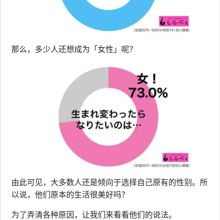
那么，多少人还想成为「女性」呢？
由此可见，大多数人还是倾向于选择自己原有的性别。所
以说，他们原本的生活很美好吗？
为了弄清各种原因，让我们来看看他们的说法。