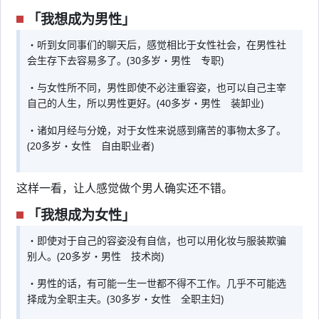
「我想成为男性」
・听到女同事们的聊天后，感觉相比于女性社会，在男性社
会生存下去容易多了。(30多岁・男性 专职)
・与女性所不同，男性即使不必注重容姿，也可以自己主宰
自己的人生，所以男性更好。(40多岁・男性 装卸业)
・诸如月经与分娩，对于女性来说感到痛苦的事物太多了。
(20多岁・女性 自由职业者)
这样一看，让人感觉做个男人确实还不错。
「我想成为女性」
・即使对于自己的容姿没有自信，也可以用化妆与服装欺骗
别人。(20多岁・男性 技术岗)
・男性的话，有可能一生一世都不得不工作。几乎不可能选
择成为全职主夫。(30多岁・女性 全职主妇)