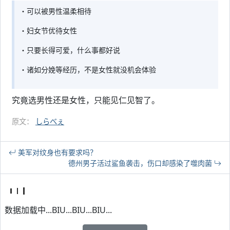
・可以被男性温柔相待
・妇女节优待女性
・只要长得可爱，什么事都好说
・诸如分娩等经历，不是女性就没机会体验
究竟选男性还是女性，只能见仁见智了。
原文：
しらべぇ
美军对纹身也有要求吗？
德州男子活过鲨鱼袭击，伤口却感染了噬肉菌
数据加载中...BIU...BIU...BIU...