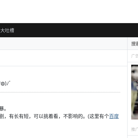
大吐槽
广
)ﾉﾞ
暴。
剧，有长有短，可以挑着看，不影响的。(这里有个
百度
推