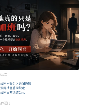
务公告
煎蛋网问答分区关闭通知
煎蛋网社区管理规定
煎蛋网官方渠道公示
蛋传送门