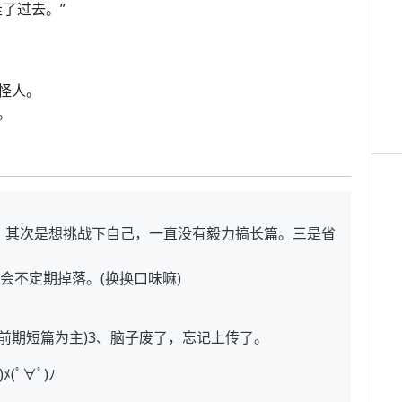
了过去。”
怪人。
。
。其次是想挑战下自己，一直没有毅力搞长篇。三是省
会不定期掉落。(换换口味嘛)
(前期短篇为主)3、脑子废了，忘记上传了。
ﾟ∀ﾟ)ﾉ