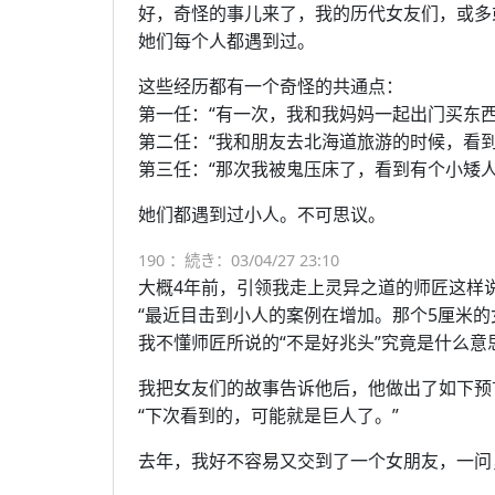
好，奇怪的事儿来了，我的历代女友们，或多
她们每个人都遇到过。
这些经历都有一个奇怪的共通点：
第一任：“有一次，我和我妈妈一起出门买东
第二任：“我和朋友去北海道旅游的时候，看到
第三任：“那次我被鬼压床了，看到有个小矮
她们都遇到过小人。不可思议。
190 ：続き：03/04/27 23:10
大概4年前，引领我走上灵异之道的师匠这样
“最近目击到小人的案例在增加。那个5厘米
我不懂师匠所说的“不是好兆头”究竟是什么
我把女友们的故事告诉他后，他做出了如下预
“下次看到的，可能就是巨人了。”
去年，我好不容易又交到了一个女朋友，一问