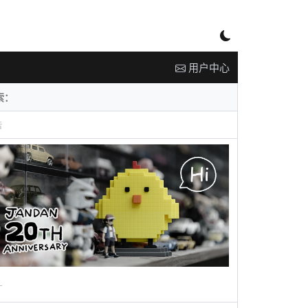
用户中心
告
广