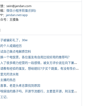
反馈：sein@jandan.com
投稿：
微信小程序煎蛋(扫码)
APP：
jandan.net/app
 公众号：王摸鱼
塘
侄子被骗彩礼了，30w
 我的个人戒烟经历
 尝试自己做点电解质饮料
 想换一个电饭煲，各位蛋友有自用比较好用的推荐吗？
*
投入了很多精力经营的一段感情，被女方评价说在向下兼容我，感觉有点破防
*
想请教有经验的蛋友，想给媳妇7夕买个跳蛋，有没有性价比高的推荐
 千里光的流水账
女主播的热恋
 大喜事，老是头疼总算找到原因
*
有啥搞钱的路子吗，开源节流都行，主要是开源，刑法里的咱不做
打工记、