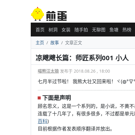
首页
树洞
女装
随手拍
无聊图
鱼塘
热榜
主页
故事
文章正文
凉飕飕长篇：师匠系列001 小人
喵熊汪太狼
发布于 2018.08.26 , 18:00
七月半过节啦！ 我熊大壮又回来啦！ヾ(◍°∇°◍
下面是声明
顾名思义，这是一个系列的，是小说，不黄不
连载了十几年了，有很多很多，不过都是单元
百科
)
目前根据作者发表顺序翻译并放出。