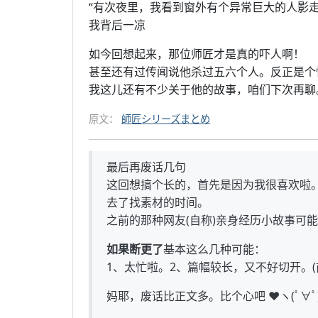
“有次夜里，我看到窗外有个异常巨大的人影走
我背后一凉
如今回想起来，那位师匠才是真的吓人啊！
甚至还有过传闻说他杀过五六个人。反正是个
我这儿还有不少关于他的故事，咱们下次再聊
原文：
師匠シリーズまとめ
最后再废话几句
这回想搞个长的，首先是因为我很喜欢啦
去了找素材的时间。
之前的那种网友(自称)亲身经历小故事可能
如果断更了
基本这么几种可能：
1、太忙啦。2、篇幅较长，又不好切开。
妈耶，废话比正文多。比个心吧 ❤ヽ(ﾟ∀ﾟ)ﾒ(