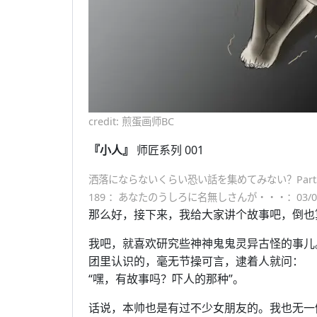
credit: 煎蛋画师BC
『小人』
师匠系列 001
洒落にならないくらい恐い話を集めてみない？Part
189 ：あなたのうしろに名無しさんが・・・：03/04/2
那么好，接下来，我给大家讲个故事吧，倒也
我吧，就喜欢研究些神神鬼鬼灵异古怪的事儿
团里认识的，毫无节操可言，逮着人就问：
“嘿，有故事吗？吓人的那种”。
话说，本帅也是有过不少女朋友的。我也无一