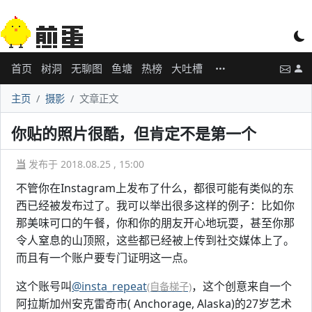
首页
树洞
无聊图
鱼塘
热榜
大吐槽
主页
摄影
文章正文
你贴的照片很酷，但肯定不是第一个
当
发布于 2018.08.25 , 15:00
不管你在Instagram上发布了什么，都很可能有类似的东
西已经被发布过了。我可以举出很多这样的例子：比如你
那美味可口的午餐，你和你的朋友开心地玩耍，甚至你那
令人窒息的山顶照，这些都已经被上传到社交媒体上了。
而且有一个账户要专门证明这一点。
这个账号叫
@insta_repeat
，这个创意来自一个
(自备梯子)
阿拉斯加州安克雷奇市( Anchorage, Alaska)的27岁艺术