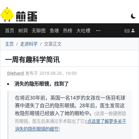
首页
树洞
无聊图
鱼塘
热榜
大吐槽
主页
走进科学
文章正文
一周有趣科学简讯
Diehard
发布于 2018.08.20 , 16:00
消失的隐形眼镜，找到了
在将近30年前，英国一名14岁的女孩在一场羽毛球
赛中遗失了自己的隐形眼镜。28年后，医生发现这
枚隐形眼镜已经嵌入了她的眼睑中。
(这是一枚硬质隐
形眼镜，医生后来通过手术取出了它)
[
点这里了解更多关于
消失的隐形眼镜的细节
]