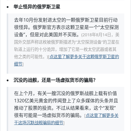
举止怪异的俄罗斯卫星
去年10月份发射进太空的一颗俄罗斯卫星目前行动
很怪异。俄罗斯官方表示这颗卫星是一个“太空探测
设备”，但是对此美国并不买账。
(2018年8月14日，美
国外交部声称这枚被俄罗斯描述为“太空探测设备”的卫星在
轨道上运行的十分诡异，增加了它是一枚太空武器或者其
他之类的可能性。)
[
点这里了解更多关于这颗俄罗斯卫星的
细节
]
沉没的战舰，还是一场虚拟货币的骗局？
在上个月，有关一艘沉没的俄罗斯战舰上载有价值
1320亿美元黄金的传闻登上了众多媒体的头条并且
推动了股票的投资。不过从结果看来，这个“发现”
很有可能是一场虚拟货币的骗局。
[
点这里了解更多关
于这场沉默战舰骗局的细节
]