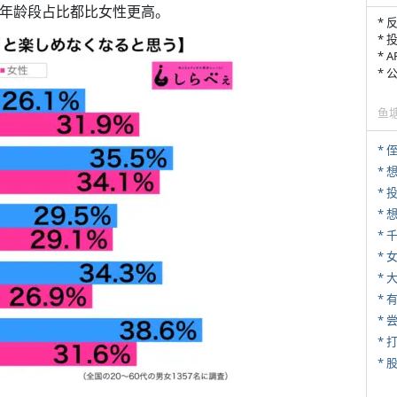
各年龄段占比都比女性更高。
* 
* 
* 
*
鱼
* 
*
*
* 
*
*
* 
*