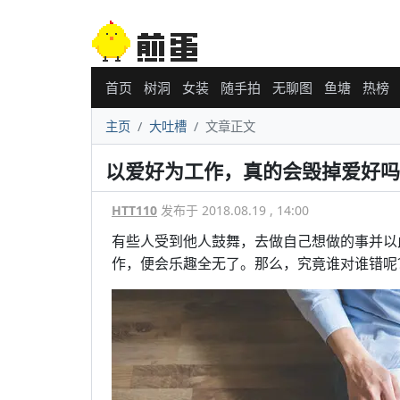
首页
树洞
女装
随手拍
无聊图
鱼塘
热榜
主页
大吐槽
文章正文
以爱好为工作，真的会毁掉爱好吗
HTT110
发布于 2018.08.19 , 14:00
有些人受到他人鼓舞，去做自己想做的事并以
作，便会乐趣全无了。那么，究竟谁对谁错呢