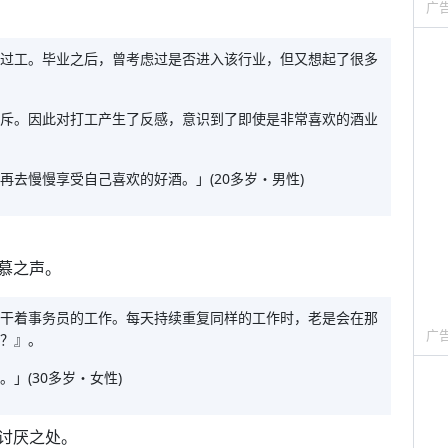
广
过工。毕业之后，曾考虑过是否进入该行业，但又想起了很多
斥。因此对打工产生了反感，意识到了即使是非常喜欢的酒业
去慢慢享受自己喜欢的好酒。」(20多岁・男性)
慕之声。
干着事务员的工作。每天持续重复同样的工作时，老是会在那
广
？』。
」(30多岁・女性)
讨厌之处。