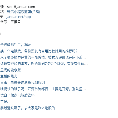
反馈：sein@jandan.com
投稿：
微信小程序煎蛋(扫码)
APP：
jandan.net/app
 公众号：王摸鱼
塘
侄子被骗彩礼了，30w
 想换一个电饭煲，各位蛋友有自用比较好用的推荐吗？
*
投入了很多精力经营的一段感情，被女方评价说在向下兼容我，感觉有点破防
*
想请教有经验的蛋友，想给媳妇7夕买个跳蛋，有没有性价比高的推荐
 千里光的流水账
女主播的热恋
 大喜事，老是头疼总算找到原因
*
有啥搞钱的路子吗，开源节流都行，主要是开源，刑法里的咱不做
 尝试自己做点电解质饮料
打工记、
 股票最近跌嘛了，求大家是咋么选股的