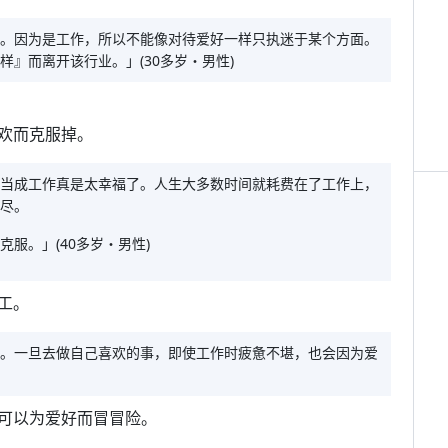
。因为是工作，所以不能像对待爱好一样只执迷于某个方面。
』而离开该行业。」(30多岁・男性)
欢而克服掉。
当成工作真是太幸福了。人生大多数时间就耗费在了工作上，
尽。
服。」(40多岁・男性)
工。
。一旦去做自己喜欢的事，即使工作时疲惫不堪，也会因为爱
可以为爱好而冒冒险。