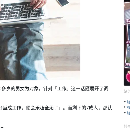
〜60多岁的男女为对象，针对「工作」这一话题展开了调
站
*
爱好当成工作，便会乐趣全无了」。而剩下的7成人，都认
*
*
…
煎