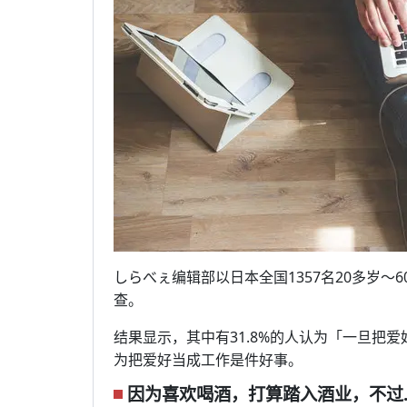
しらべぇ编辑部以日本全国1357名20多岁
查。
结果显示，其中有31.8%的人认为「一旦把
为把爱好当成工作是件好事。
因为喜欢喝酒，打算踏入酒业，不过