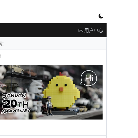
用户中心
告
广