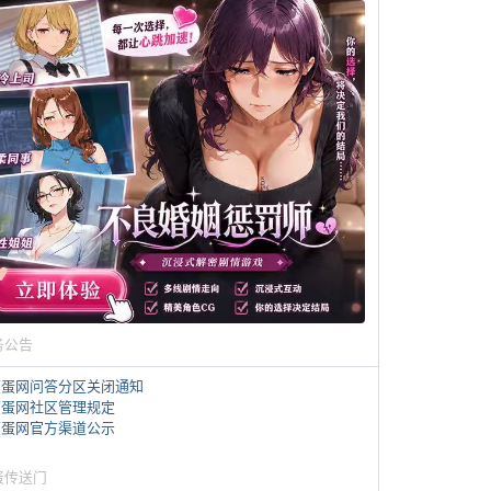
务公告
煎蛋网问答分区关闭通知
煎蛋网社区管理规定
煎蛋网官方渠道公示
蛋传送门