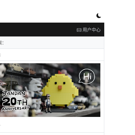
用户中心
告
广