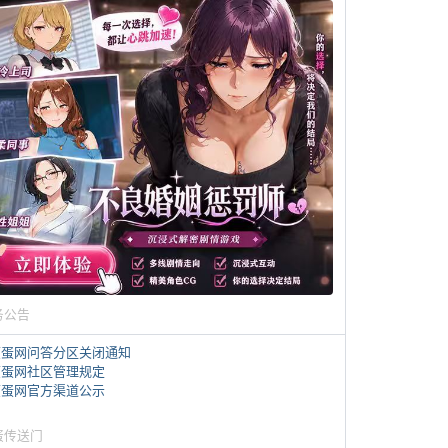
务公告
煎蛋网问答分区关闭通知
煎蛋网社区管理规定
煎蛋网官方渠道公示
蛋传送门