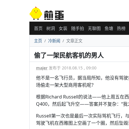
首页
树洞
女装
随手拍
无聊图
鱼塘
热榜
主页
冷新闻
文章正文
偷了一架民航客机的男人
majer
发布于 2018.08.15 , 09:00
他不是一名飞行员，据当局所知，他没有驾驶
场偷走一架大型商用客机呢？
根据Richard Russell的说法——他上周五在
Q400，然后起飞升空——答案并不复杂：“
Russell第一次也是最后一次实际驾机飞
驾驶飞机在西雅图上空画了一个圈，然后坠毁