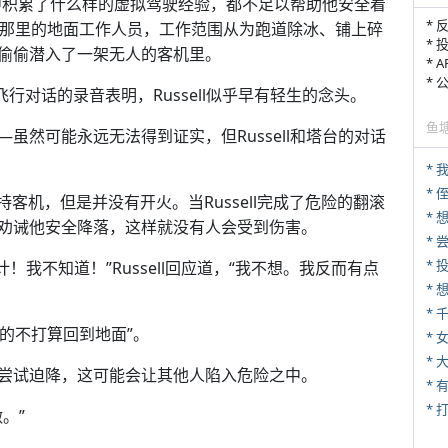
游戏中积累了什么样的虚拟驾驶经验，都不足以帮助他安全着
* 
。他是那里的地面工作人员，工作范围从为跑道除冰、铺上碎
* 
偷偷潜入了一架无人的客机里。
* 
*
的飞行对话的录音表明，Russell似乎早有轻生的念头。
鱼
虽然可能永远无法得到证实，但Russell和塔台的对话
*
* 
持客机，但是并没有开火。当Russell完成了危险的翻滚
*
劝诫他安全降落，这样就没有人会受到伤害。
*
伙计！我不知道！”Russell回应道，“我不想。我反而有点
*
真的不打算回到地面”。
* 
*
尝试迫降，这可能会让其他人陷入危险之中。
* 
。”