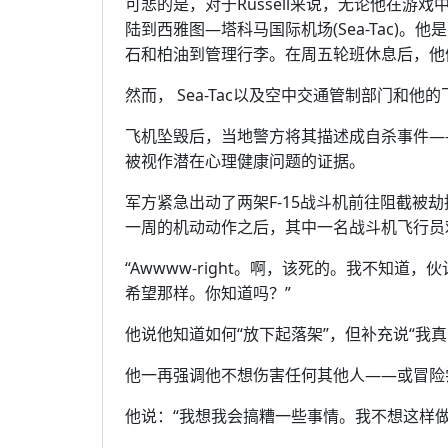
可悲的是，对于Russell来说，无论他在
陆到西雅图—塔科马国际机场(Sea-Tac)
石和柏油到管理行李。在周五轮班休息后，他
然而， Sea-Tac以及空中交通管制部门和他
飞机坠毁后，当地警方将其描述成自杀事件——
被视作潜在心理健康问题的证据。
军方紧急出动了两架F-15战斗机前往阻截被劫
一周的机动动作之后，其中一名战斗机飞行员
“Awwww-right。啊，该死的。我不知道，
希望那样。你知道吗？”
他说他知道如何“放下起落架”，但补充说“我
他一再强调他不想伤害任何其他人——或冒险
他说：“我想我会搞糟一些事情。我不想这样做