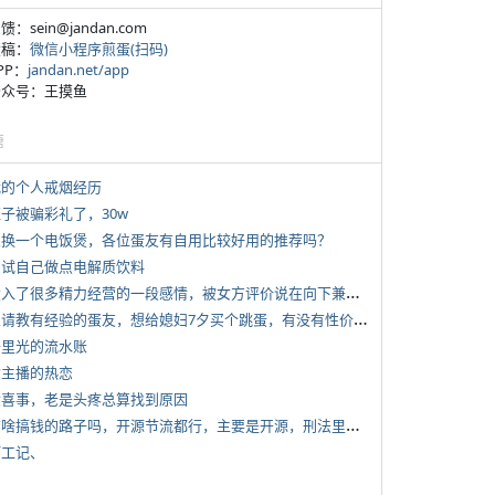
反馈：sein@jandan.com
投稿：
微信小程序煎蛋(扫码)
APP：
jandan.net/app
 公众号：王摸鱼
塘
 我的个人戒烟经历
侄子被骗彩礼了，30w
 想换一个电饭煲，各位蛋友有自用比较好用的推荐吗？
 尝试自己做点电解质饮料
*
投入了很多精力经营的一段感情，被女方评价说在向下兼容我，感觉有点破防
*
想请教有经验的蛋友，想给媳妇7夕买个跳蛋，有没有性价比高的推荐
 千里光的流水账
女主播的热恋
 大喜事，老是头疼总算找到原因
*
有啥搞钱的路子吗，开源节流都行，主要是开源，刑法里的咱不做
打工记、