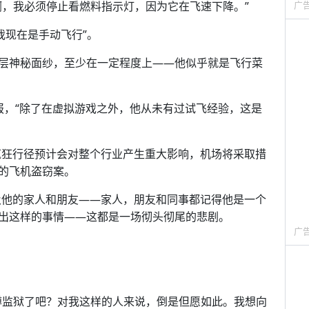
啊，我必须停止看燃料指示灯，因为它在飞速下降。”
广
。我现在是手动飞行”。
层神秘面纱，至少在一定程度上——他似乎就是飞行菜
约时报，“除了在虚拟游戏之外，他从未有过试飞经验，这是
他的疯狂行径预计会对整个行业产生重大影响，机场将采取措
的飞机盗窃案。
l以及他的家人和朋友——家人，朋友和同事都记得他是一个
出这样的事情——这都是一场彻头彻尾的悲剧。
广
蹲监狱了吧？对我这样的人来说，倒是但愿如此。我想向