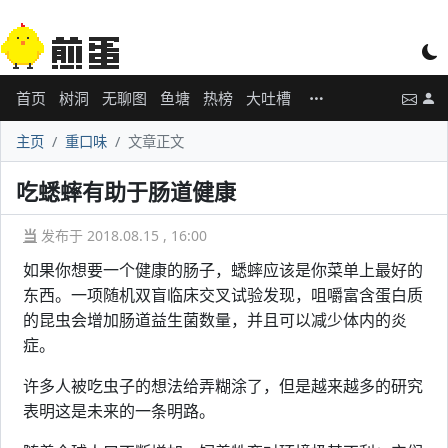
首页
树洞
无聊图
鱼塘
热榜
大吐槽
主页
重口味
文章正文
吃蟋蟀有助于肠道健康
当
发布于 2018.08.15 , 16:00
如果你想要一个健康的肠子，蟋蟀应该是你菜单上最好的
东西。一项随机双盲临床交叉试验发现，咀嚼富含蛋白质
的昆虫会增加肠道益生菌数量，并且可以减少体内的炎
症。
许多人被吃虫子的想法给弄糊涂了，但是越来越多的研究
表明这是未来的一条明路。