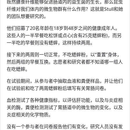
既然膳食纤维能够促进肠道内的益生菌的生长，那么昆虫
纤维对我们体内的微生物群有什么作用？这就是Stull和她
的团队想要研究的。
他们招募了20名年龄在18岁到48岁之间的健康成年人。
这些人的一半早餐吃松饼或点心(含有25克蟋蟀粉)，而另
一半吃的早餐则没有蟋蟀，这样持续两周。
接下来的两周则一切正常，不吃蟋蟀粉，以“重置”身体，
然后两组的早餐互换。志愿者和研究者都不知道哪一组人
在吃蟋蟀。
在试验期间，从参与者中抽取血液和粪便样品，并让他们
在试验前和吃了两周蟋蟀粉后填写有关胃肠问卷。
血检测试了各种健康指标，以评估肝功能，以及与炎症相
关的酶，粪便检测测试了胃肠道中的微生物的变化，以及
炎症相关的化学物质。
没有一个参与者在问卷报告他们有变化，研究人员没有发