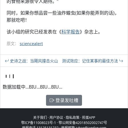
的食物来源很令人期待。”
同时，如果你想品尝一些油炸蝗虫(如果你能弄到的话)，
那就吃吧！
该小组的研究已经发表在《
科学报告
》杂志上。
原文：
sciencealert
史诗之战：当飓风撞击火山
测试效应：记住某事的最佳方法
数据加载中...BIU...BIU...BIU...
登录发吐槽
关于我们
·
用户协议
·
隐私政策
·
煎蛋APP
鄂ICP备11008023号-1
·
鄂公网安备42018502002747号
举报电话 13125131232 · 举报邮箱 jubao@jandan.com