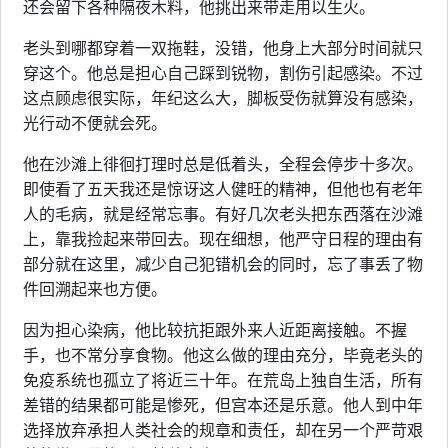
还会留下各种隔夜木料，他挑出来带走用以生火。
老头到哪都穿着一双拖鞋，没错，他身上大部分时间就只
穿这个。他总是担心自己踩到锐物，割伤引起感染。不过
这点顾虑很实际，年纪这么大，脚板受伤就算没有感染，
光行动不便就会死。
他在沙滩上徘徊打理时总是低着头，全程会停步十多次。
即使看了五天我还是惊讶这人健旺的精神，但他也有老年
人的毛病，就是经常忘事。有好几次老头把东西落在沙滩
上，靠我捡起来带回去。现在细想，他严守日程的理由有
部分就在这里，减少自己犯错机会的同时，忘了事丢了物
件回溯起来也方便。
因为担心染病，他比较抗拒跟外来人近距离接触。不握
手，也不常分享食物。他这么做的理由充分，毕竟老头的
免疫系统也孤立了将近三十年。在荒岛上独自生活，所有
差错的结果都可能是惨死，但宫本还是乐意。他人到中年
选择放弃承担人类社会的规章和责任，却在另一个严苛艰