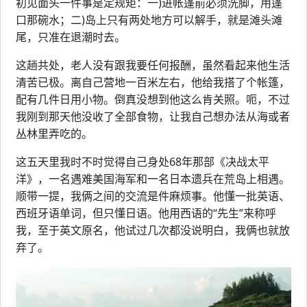
初见面头一件事是定规矩：一)进帐篷前必须洗脚，用篷
口那碗水；二)岛上只有两处地方可以解手，就是滩头滩
尾，只准在退潮时去。
这趟共处，老人没有跟我要任何报酬，虽然看起来他生活
清苦已极。离自己营地一百米左右，他给我搭了个帐篷，
配有几件日用小物。倒真没想到他这么肯关照。呃，不过
我刚到那天他没收了全部食物，让我自己想办法从海或者
丛林里弄吃的。
这五天里我时不时觉得自己身处68年那部《决战太平
洋》，一名遇难美国海军和一名日本遗兵在荒岛上相遇。
顺带一提，我俩之间的交流是件麻烦事。他懂一批英语、
西班牙语单词，但只懂日语。他用西语的“先生”来称呼
我，至于英文原名，他试过几次都没说明白，我俩也就放
弃了。