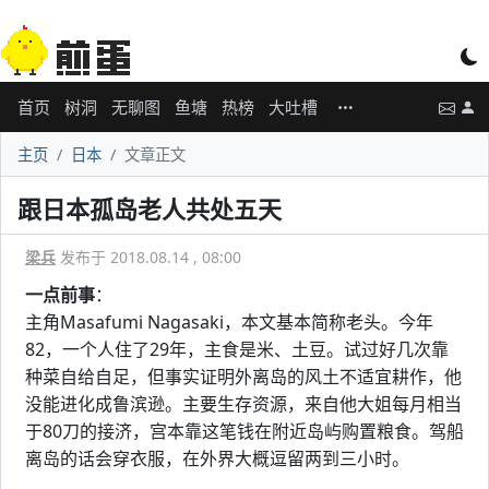
首页
树洞
无聊图
鱼塘
热榜
大吐槽
主页
日本
文章正文
跟日本孤岛老人共处五天
梁兵
发布于 2018.08.14 , 08:00
一点前事
：
主角Masafumi Nagasaki，本文基本简称老头。今年
82，一个人住了29年，主食是米、土豆。试过好几次靠
种菜自给自足，但事实证明外离岛的风土不适宜耕作，他
没能进化成鲁滨逊。主要生存资源，来自他大姐每月相当
于80刀的接济，宫本靠这笔钱在附近岛屿购置粮食。驾船
离岛的话会穿衣服，在外界大概逗留两到三小时。