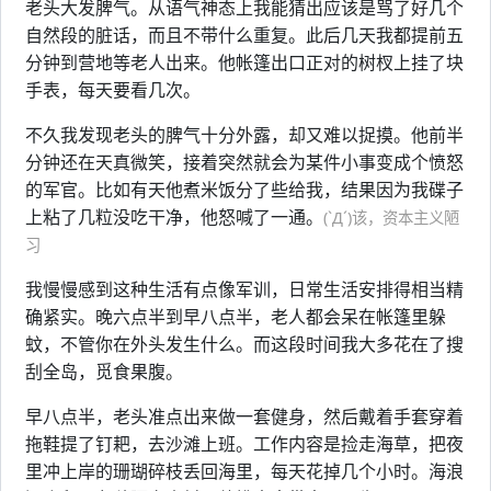
老头大发脾气。从语气神态上我能猜出应该是骂了好几个
自然段的脏话，而且不带什么重复。此后几天我都提前五
分钟到营地等老人出来。他帐篷出口正对的树杈上挂了块
手表，每天要看几次。
不久我发现老头的脾气十分外露，却又难以捉摸。他前半
分钟还在天真微笑，接着突然就会为某件小事变成个愤怒
的军官。比如有天他煮米饭分了些给我，结果因为我碟子
上粘了几粒没吃干净，他怒喊了一通。
(`Д´)该，资本主义陋
习
我慢慢感到这种生活有点像军训，日常生活安排得相当精
确紧实。晚六点半到早八点半，老人都会呆在帐篷里躲
蚊，不管你在外头发生什么。而这段时间我大多花在了搜
刮全岛，觅食果腹。
早八点半，老头准点出来做一套健身，然后戴着手套穿着
拖鞋提了钉耙，去沙滩上班。工作内容是捡走海草，把夜
里冲上岸的珊瑚碎枝丢回海里，每天花掉几个小时。海浪