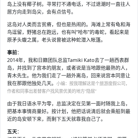
岛上没有椰子树。寻常打不通电话，不过退潮时一直往人
居方向走到岛尖，会有点信号。
这岛对人类而言贫瘠，但也是热闹的。海滩上常有龟和海
鸟逗留，野猪总在跑远，也有叫“哈布”的毒蛇，看起来是
原矛头蝮之属，老头说曾被这种蛇潜入帐篷。
事前
：
2014年，我和日籍团队总监Tamiki Kato去了一趟西表群
岛，并找到了宫本的朋友，或者说是当地跟他最熟的人，
青木先生。他为我们走了一趟外离岛，回来说宫本同意让
我在那跟他独处几天。
小编：按我理解这是个旅游度假公司，
作者和同事出差替客户找风景优美的地方“隐居”
由于我日语水平为零，总监决定在见第一面时随我上岛，
把基本事情商量好。按计划，他把话说清后就会乘船到最
近的岛安顿下来，而剩下五天就靠我自己了。
五天
：