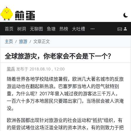
首页
树洞
无聊图
鱼塘
热榜
大吐槽
主页
旅游
文章正文
全球旅游灾，你老家会不会是下一个？
梁兵
发布于 2018.08.10 , 12:00
随着世界各地学校陆续放暑假，欧洲几大著名城市的反旅
游运动也在翻起新热浪。巴塞罗那当地人的怨气就特别
重，为什么呢？2017年曾入城过夜的游客达三千万人，
一百六十多万本地居民只要踏出家门，当场就会被人洪淹
没。
欧洲各国都出现针对旅游业的社会运动和“抵抗”组织，有
的是尝试堵住这场泛滥全球的资本洪水，有的则致力于把