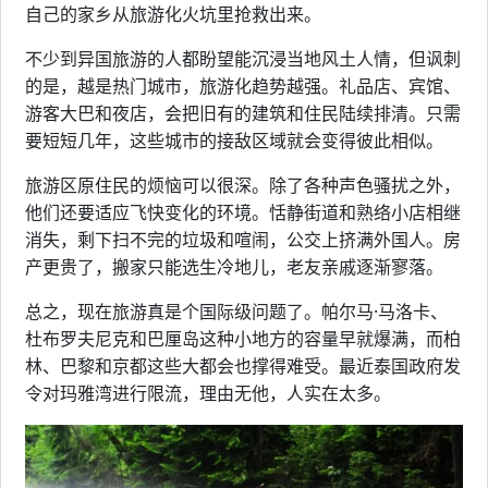
自己的家乡从旅游化火坑里抢救出来。
不少到异国旅游的人都盼望能沉浸当地风土人情，但讽刺
的是，越是热门城市，旅游化趋势越强。礼品店、宾馆、
游客大巴和夜店，会把旧有的建筑和住民陆续排清。只需
要短短几年，这些城市的接敌区域就会变得彼此相似。
旅游区原住民的烦恼可以很深。除了各种声色骚扰之外，
他们还要适应飞快变化的环境。恬静街道和熟络小店相继
消失，剩下扫不完的垃圾和喧闹，公交上挤满外国人。房
产更贵了，搬家只能选生冷地儿，老友亲戚逐渐寥落。
总之，现在旅游真是个国际级问题了。帕尔马·马洛卡、
杜布罗夫尼克和巴厘岛这种小地方的容量早就爆满，而柏
林、巴黎和京都这些大都会也撑得难受。最近泰国政府发
令对玛雅湾进行限流，理由无他，人实在太多。