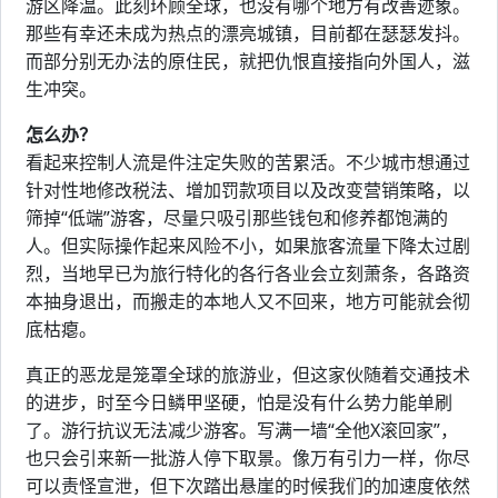
游区降温。此刻环顾全球，也没有哪个地方有改善迹象。
那些有幸还未成为热点的漂亮城镇，目前都在瑟瑟发抖。
而部分别无办法的原住民，就把仇恨直接指向外国人，滋
生冲突。
怎么办？
看起来控制人流是件注定失败的苦累活。不少城市想通过
针对性地修改税法、增加罚款项目以及改变营销策略，以
筛掉“低端”游客，尽量只吸引那些钱包和修养都饱满的
人。但实际操作起来风险不小，如果旅客流量下降太过剧
烈，当地早已为旅行特化的各行各业会立刻萧条，各路资
本抽身退出，而搬走的本地人又不回来，地方可能就会彻
底枯瘪。
真正的恶龙是笼罩全球的旅游业，但这家伙随着交通技术
的进步，时至今日鳞甲坚硬，怕是没有什么势力能单刷
了。游行抗议无法减少游客。写满一墙“全他X滚回家”，
也只会引来新一批游人停下取景。像万有引力一样，你尽
可以责怪宣泄，但下次踏出悬崖的时候我们的加速度依然