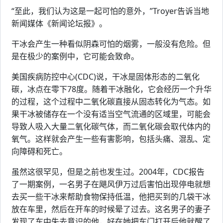
“至此，我们认为这是一起可怕的意外，”Troyer告诉当地
新闻媒体《新闻论坛报》。
干冰会产生一种看似阴森可怕的烟雾，一般没有危险。但
是在极少的案例中，它可能会致命。
美国疾病防控中心(CDC)说，干冰是固体形态的二氧化
碳，冰点在零下78度。随着干冰融化，它会经历一个升华
的过程，这个过程中二氧化碳直接从固态转化为气态。如
果干冰被储存在一个没有适当空气流通的区域里，可能会
导致人吸入大量二氧化碳气体，而二氧化碳会取代体内的
氧气。这样就会产生一些有害影响，包括头痛、混乱、定
向障碍和死亡。
虽然这很罕见，但是之前也发生过。2004年，CDC报告
了一期案例，一名男子在飓风伊万过后害怕出现停电就想
去买一些干冰来帮助食物保持低温，他把买到的几袋干冰
放在车里，然后在开车的时候晕了过去。这名男子的妻子
发现了车中失去意识的他，好在她把车门打开后他就醒了