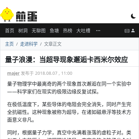
首页
树洞
无聊图
鱼塘
热榜
大吐槽
主页
走进科学
文章正文
量子浪漫：当超导现象邂逅卡西米尔效应
majer
发布于 2018.08.07 , 11:00
量子物理学中最离奇的两个现象首次邂逅在同一个实验中
——科学家们在现实的极限边缘反复试探。
在极低温度下，某些导体的电阻会完全消失，同时产生完
全抗磁性。这种现象被称为超导，在诸如磁悬浮等技术方
面意义非凡。
同时，根据量子力学，真空中充满着涨落的虚粒子对。类