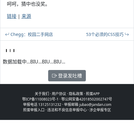
呵呵，猜中也没奖。
链接
|
来源
Chegg：校园二手网店
53个必须的CSS技巧
数据加载中...BIU...BIU...BIU...
登录发吐槽
关于我们
·
用户协议
·
隐私政策
·
煎蛋APP
鄂ICP备11008023号-1
·
鄂公网安备42018502002747号
举报电话 13125131232 · 举报邮箱 jubao@jandan.com
煎蛋举报入口
·
违法和不良信息举报中心
·
涉企举报专区