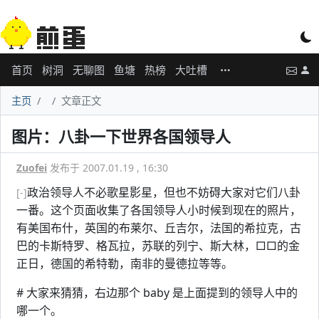
首页
树洞
无聊图
鱼塘
热榜
大吐槽
主页
文章正文
图片：八卦一下世界各国领导人
Zuofei
发布于 2007.01.19 , 16:30
政治领导人不必歌星影星，但也不妨碍大家对它们八卦
[-]
一番。这个页面收集了各国领导人小时候到现在的照片，
有美国布什，英国的布莱尔、丘吉尔，法国的希拉克，古
巴的卡斯特罗、格瓦拉，苏联的列宁、斯大林，□□的金
正日，德国的希特勒，南非的曼德拉等等。
# 大家来猜猜，右边那个 baby 是上面提到的领导人中的
哪一个。