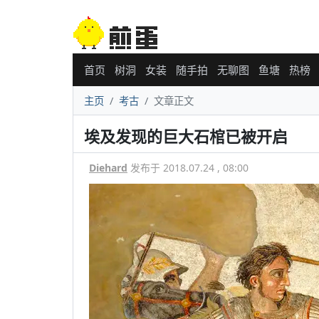
首页
树洞
女装
随手拍
无聊图
鱼塘
热榜
主页
考古
文章正文
埃及发现的巨大石棺已被开启
Diehard
发布于 2018.07.24 , 08:00