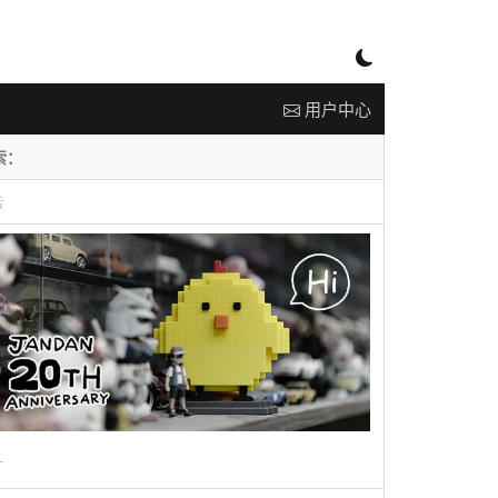
用户中心
告
广