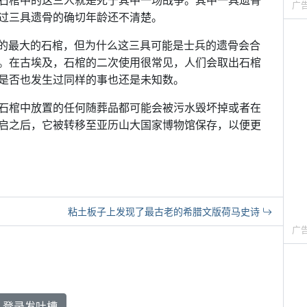
石棺中的这三人就是死于其中一场战争。其中一具遗骨
广
过三具遗骨的确切年龄还不清楚。
发现的最大的石棺，但为什么这三具可能是士兵的遗骨会合
。在古埃及，石棺的二次使用很常见，人们会取出石棺
是否也发生过同样的事也还是未知数。
石棺中放置的任何随葬品都可能会被污水毁坏掉或者在
启之后，它被转移至亚历山大国家博物馆保存，以便更
粘土板子上发现了最古老的希腊文版荷马史诗
广
登录发吐槽