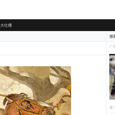
大吐槽
广
推