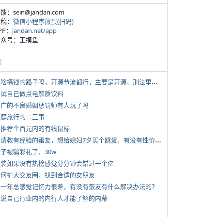
反馈：sein@jandan.com
投稿：
微信小程序煎蛋(扫码)
APP：
jandan.net/app
 公众号：王摸鱼
塘
*
有啥搞钱的路子吗，开源节流都行，主要是开源，刑法里的咱不做
 尝试自己做点电解质饮料
 推广的不良婚姻惩罚师有人玩了吗
 家庭旅行的二三事
 求推荐个百元内的有线鼠标
*
想请教有经验的蛋友，想给媳妇7夕买个跳蛋，有没有性价比高的推荐
侄子被骗彩礼了，30w
 女装如果没有热榜感觉分分钟会错过一个亿
 如何扩大交友圈，找到合适的女朋友
 近一年总感觉记忆力很差，有没有蛋友有什么解决办法的？
 说说自己行业内的内行人才能了解的内幕