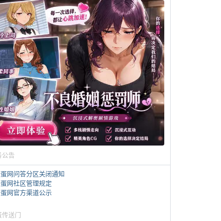
务公告
煎蛋网问答分区关闭通知
煎蛋网社区管理规定
煎蛋网官方渠道公示
蛋传送门