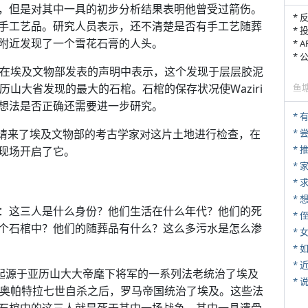
，但是对其中一具的初步分析结果表明他曾受过箭伤。
* 
手工艺品。研究人员表示，还不清楚是否有手工艺随葬
* 
附近发现了一个雪花石膏的人头。
* 
*
ziri在埃及文物部发表的声明中表示，这个发现于层层胶泥
在亚历山大省发现的最大的石棺。石棺的保存状况使Waziri
鱼
想法是否正确还需要进一步研究。
施工前请来了埃及文物部的考古学家对这片土地进行检查，在
*
*
现场开启了它。
*
*
：这三人是什么身份？他们生活在什么年代？他们的死
* 
个石棺中？他们的随葬品有什么？这么多污水是怎么渗
*
*
*
，起源于亚历山大大帝麾下将军的一系列法老统治了埃及
*
利奥帕特拉七世自杀之后，罗马帝国统治了埃及。这些法