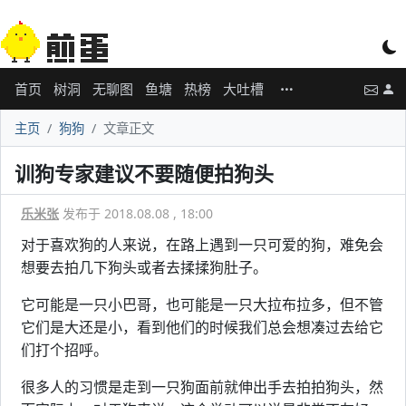
首页
树洞
无聊图
鱼塘
热榜
大吐槽
主页
狗狗
文章正文
训狗专家建议不要随便拍狗头
乐米张
发布于 2018.08.08 , 18:00
对于喜欢狗的人来说，在路上遇到一只可爱的狗，难免会
想要去拍几下狗头或者去揉揉狗肚子。
它可能是一只小巴哥，也可能是一只大拉布拉多，但不管
它们是大还是小，看到他们的时候我们总会想凑过去给它
们打个招呼。
很多人的习惯是走到一只狗面前就伸出手去拍拍狗头，然