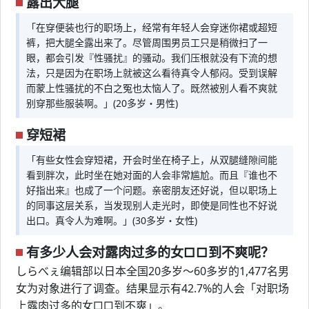
露出大腿
「在穿便装也行的职场上，经常有年轻人会穿迷你裙或超短
裤，把大腿全露出来了。尽管周围男员工只是稍微扫了一
眼，都会引发『性骚扰』的骚动。我们压根就没有下流的想
法，只是因为在职场上就被这么看待真令人郁闷。受到误解
而蒙上性骚扰的不白之冤也太恼人了。既然被别人看不爽就
别穿那些服装啊。」(20多岁・男性)
穿短裙
「有些女性会穿短裙，开会时坐在椅子上，从双腿缝隙间能
看到胖次，此时坐在她对面的人会非常尴尬。而且『谁也不
好指出来』也成了一个问题。亲密朋友还好说，但以职场上
的同事这层关系，当发现别人走光时，即使是同性也不好说
出口。真令人为难啊。」(30多岁・女性)
有多少人会对露肉过多的女□□到不爽呢？
しらべぇ编辑部以日本全国20多岁〜60多岁的1,477名男
女为对象进行了调查。结果显示有42.7%的人会「对职场
上露肉过多的女□□到不爽」。