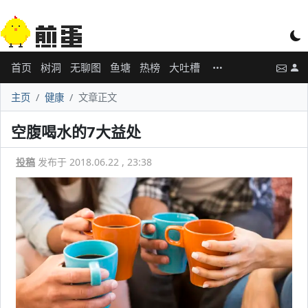
首页
树洞
无聊图
鱼塘
热榜
大吐槽
主页
健康
文章正文
空腹喝水的7大益处
投稿
发布于 2018.06.22 , 23:38