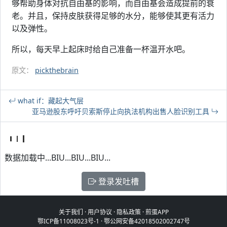
够帮助身体对抗自由基的影响，而自由基会造成提前的衰
老。并且，保持皮肤获得足够的水分，能够使其更有活力
以及弹性。
所以，每天早上起床时给自己准备一杯温开水吧。
原文：
pickthebrain
what if：藏起大气层
亚马逊股东呼吁贝索斯停止向执法机构出售人脸识别工具
数据加载中...BIU...BIU...BIU...
登录发吐槽
关于我们
·
用户协议
·
隐私政策
·
煎蛋APP
鄂ICP备11008023号-1
·
鄂公网安备42018502002747号