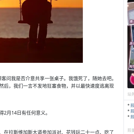
身顾客问我是否介意共享一张桌子。我饿死了，随她去吧。
然后，我们一言不发地狂塞食物，并以最快速度逃离现
站
*
*
2月14日有任何意义。
*
煎
、在拉斯维加斯大道参加派对、花钱玩二十一点、吃了