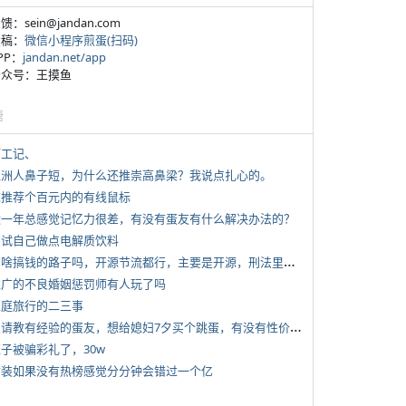
反馈：sein@jandan.com
投稿：
微信小程序煎蛋(扫码)
APP：
jandan.net/app
 公众号：王摸鱼
塘
打工记、
 亚洲人鼻子短，为什么还推崇高鼻梁？我说点扎心的。
 求推荐个百元内的有线鼠标
 近一年总感觉记忆力很差，有没有蛋友有什么解决办法的？
 尝试自己做点电解质饮料
*
有啥搞钱的路子吗，开源节流都行，主要是开源，刑法里的咱不做
 推广的不良婚姻惩罚师有人玩了吗
 家庭旅行的二三事
*
想请教有经验的蛋友，想给媳妇7夕买个跳蛋，有没有性价比高的推荐
侄子被骗彩礼了，30w
 女装如果没有热榜感觉分分钟会错过一个亿