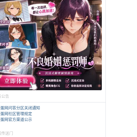
务公告
煎蛋网问答分区关闭通知
煎蛋网社区管理规定
煎蛋网官方渠道公示
蛋传送门