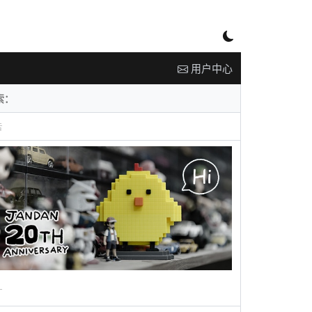
用户中心
告
广