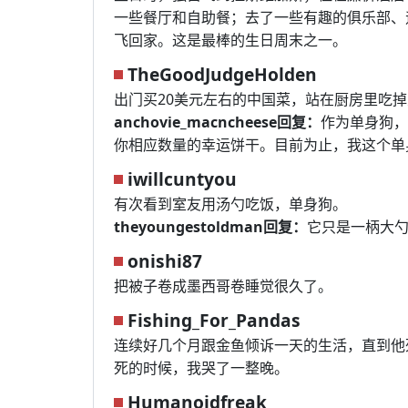
一些餐厅和自助餐；去了一些有趣的俱乐部、
飞回家。这是最棒的生日周末之一。
TheGoodJudgeHolden
出门买20美元左右的中国菜，站在厨房里吃
anchovie_macncheese回复：
作为单身狗，
你相应数量的幸运饼干。目前为止，我这个单
iwillcuntyou
有次看到室友用汤勺吃饭，单身狗。
theyoungestoldman回复：
它只是一柄大
onishi87
把被子卷成墨西哥卷睡觉很久了。
Fishing_For_Pandas
连续好几个月跟金鱼倾诉一天的生活，直到他
死的时候，我哭了一整晚。
Humanoidfreak