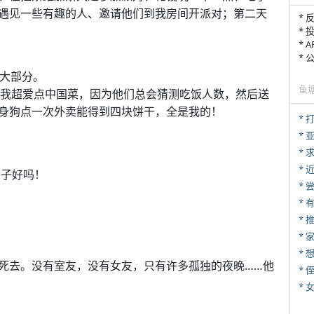
遇见一些有趣的人、邀请他们到我房间开派对；第二天
* 
* 
* 
*
掉大部分。
鱼
我超爱点中国菜，因为他们总会猜测吃饭人数，然后送
身狗点一次外卖能得到四块饼干，全是我的！
* 
*
*
*
勺子好吗！
*
*
*
死去。没有室友，没有女友，只有许多孤独的夜晚……他
* 
*