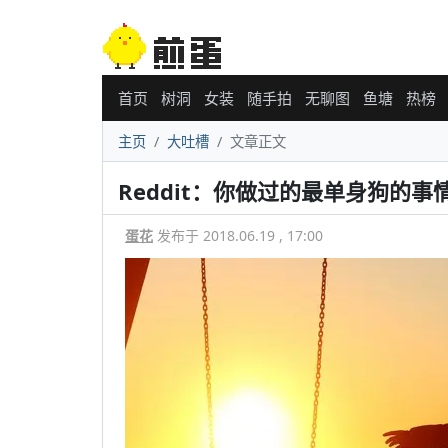
首页
树洞
女装
随手拍
无聊图
鱼塘
热榜
主页
大吐槽
文章正文
Reddit：你做过的最单身狗的事
蛋花
发布于 2018.06.19 , 17:00