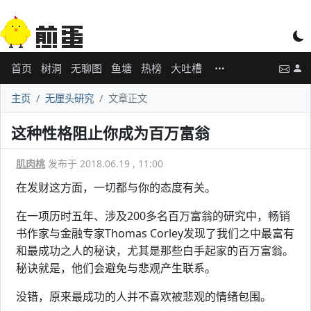
首页
树洞
无聊图
鱼塘
热榜
大吐槽
主页
无厘头研究
文章正文
这种性格阻止你成为百万富翁
肌肉桃
发布于 2018.06.19 , 11:00
在发财这方面，一切都与你的态度有关。
在一项历时五年、涉及200多名百万富翁的研究中，畅销
书作家与金融专家Thomas Corley发现了我们之中最富有
和最成功之人的秘诀，尤其是那些白手起家的百万富翁。
秘诀就是，他们会避免与悲观产生联系。
没错，原来最成功的人并不喜欢被悲观的情绪包围。