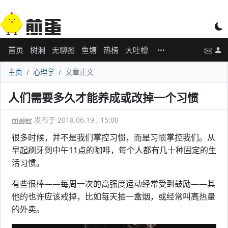
首页
树洞
无聊图
鱼塘
热榜
大吐槽
主页
心理学
文章正文
人们需要多久才能养成或改掉一个习惯
majer
发布于 2018.06.19 , 15:00
很多时候，并不是我们掌控习惯，而是习惯掌控我们。从
早起刷牙到中午11点的咖啡，每个人都有几十种固定的生
活习惯。
有些很棒——每周一次的高强度运动经常受到鼓励——其
他的也许应该戒掉，比如每天抽一盒烟，或经常叫高热量
的外卖。