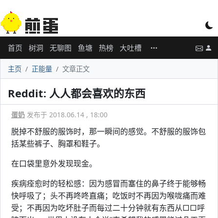
首页
树洞
无聊图
鱼塘
热榜
大吐槽
主页
正能量
文章正文
Reddit: 人人都会喜欢的东西
蛋奶
发布于 2018.06.14 , 18:00
脱掉不舒服的服饰时，那一瞬间的感觉。不舒服的服饰包
括某些裤子、胸罩和鞋子。
在口袋里意外发现现金。
疾病痊愈时的轻松感：因为感冒而塞住的鼻子终于能够畅
快呼吸了；头不再咚咚直痛；吃饭时不再因为喉咙痛而难
受；不再因为吃坏肚子而每过二十分钟就有东西从□□呼