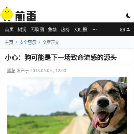
首页
树洞
无聊图
鱼塘
热榜
大吐槽
主页
安全警示
文章正文
小心：狗可能是下一场致命流感的源头
蛋花
发布于 2018.06.09 , 12:00