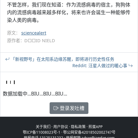
不管怎样，我们现在知道：作为流感病毒的宿主，狗狗体
内的流感病毒越来越多样化，将来也许会诞生一种能够传
染人类的病毒。
原文：
sciencealert
原作者：D□□ID NIELD
「新视野号」在太阳系边缘苏醒，即将进行历史性任务
Reddit: 汪星人做过的暖心事
数据加载中...BIU...BIU...BIU...
登录发吐槽
关于我们
·
用户协议
·
隐私政策
·
煎蛋APP
鄂ICP备11008023号-1
·
鄂公网安备42018502002747号
举报电话 13125131232 · 举报邮箱 jubao@jandan.com