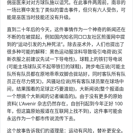
佣巫医来对对方球队施以诅咒。在此事件两周前，南非的
一场比赛中发生了类似的雷击事件，但只有六人受伤，可
能是巫医当时技能还没有升级。
直到二十年后的今天，这件事情作为一个神奇的新闻还在
不断的在被提起，例如国内知名同□□友社区煎蛋网中提
到的“运动引发的九种死法”。除去巫术外，人们也提出了
很多种可能的解释：黑色运动服涂料导致吸引电荷说(买
新衣服之前建议先试一下导电性)，球鞋上的铁钉导电说
(可能主场球队买不起带铁钉的球鞋)，跨步电压说(可能主
队所有队员都在原地乖乖双脚合拢站好，同时客队所有队
员正在尽力劈叉)，风骚站位说(所有客队球员聚在球场中
间，结果围着的足球正巧要渡劫)，大新闻说(整个报道由
一个想搞个大新闻的记者编造的)。由于没有更多的原始
资料( L'Avenir 杂志仍然存在，自创刊起到今年正好 100
年，但这篇原始报道在互联网上找不到)，这件事可能会
永远作为一个都市传说流传下去。
这个故事告诉我们的道理是：运动有风险，替补更安全。