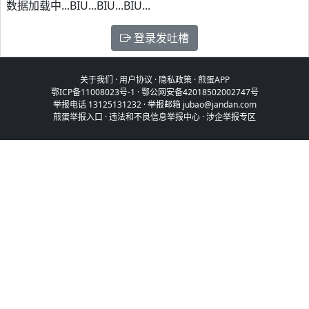
数据加载中...BIU...BIU...BIU...
登录发吐槽
关于我们
·
用户协议
·
隐私政策
·
煎蛋APP
鄂ICP备11008023号-1
·
鄂公网安备42018502002747号
举报电话 13125131232 · 举报邮箱 jubao@jandan.com
煎蛋举报入口
·
违法和不良信息举报中心
·
涉企举报专区