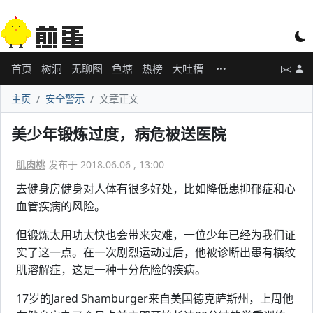
首页
树洞
无聊图
鱼塘
热榜
大吐槽
主页
安全警示
文章正文
美少年锻炼过度，病危被送医院
肌肉桃
发布于 2018.06.06 , 13:00
去健身房健身对人体有很多好处，比如降低患抑郁症和心
血管疾病的风险。
但锻炼太用功太快也会带来灾难，一位少年已经为我们证
实了这一点。在一次剧烈运动过后，他被诊断出患有横纹
肌溶解症，这是一种十分危险的疾病。
17岁的Jared Shamburger来自美国德克萨斯州，上周他