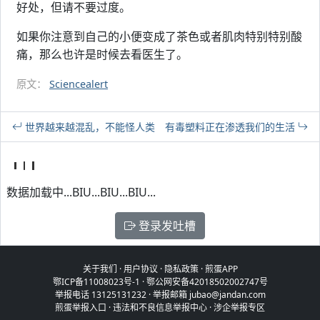
好处，但请不要过度。
如果你注意到自己的小便变成了茶色或者肌肉特别特别酸
痛，那么也许是时候去看医生了。
原文：
Sciencealert
世界越来越混乱，不能怪人类
有毒塑料正在渗透我们的生活
数据加载中...BIU...BIU...BIU...
登录发吐槽
关于我们
·
用户协议
·
隐私政策
·
煎蛋APP
鄂ICP备11008023号-1
·
鄂公网安备42018502002747号
举报电话 13125131232 · 举报邮箱 jubao@jandan.com
煎蛋举报入口
·
违法和不良信息举报中心
·
涉企举报专区