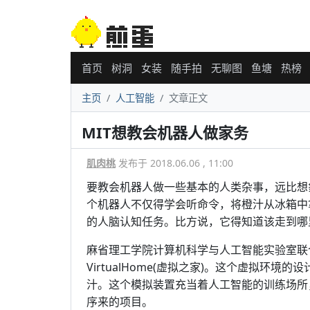
首页
树洞
女装
随手拍
无聊图
鱼塘
热榜
主页
人工智能
文章正文
MIT想教会机器人做家务
肌肉桃
发布于 2018.06.06 , 11:00
要教会机器人做一些基本的人类杂事，远比想
个机器人不仅得学会听命令，将橙汁从冰箱中
的人脑认知任务。比方说，它得知道该走到哪
麻省理工学院计算机科学与人工智能实验室联
VirtualHome(虚拟之家)。这个虚拟环
汁。这个模拟装置充当着人工智能的训练场所
序来的项目。