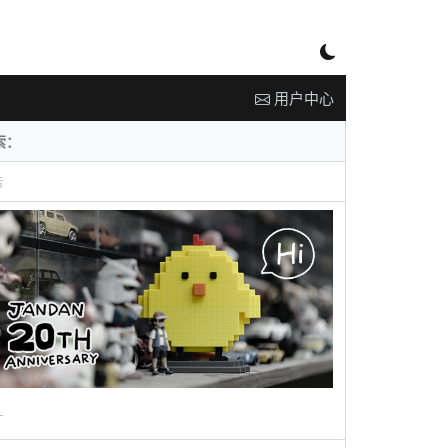
用户中心
告
广