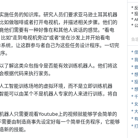
* 
* 
实施任务的知识库。研究人员们要求亚马逊土耳其机器
* 
比如做咖啡或者打开电视机，并描述相关步骤。他们的
*
竟他们需要有一种好像在和其他人说话的感觉。“看电
比如“走到电视机旁边”或者“坐在沙发上并开始看电
鱼
单系统，让这群参与者自己为这些任务设计程序。一切完
* 
程序。
*
以了解这类众包指令是否能有效训练机器人。他们将这
*
会根据代码来执行家务。
*
人工智能训练场地的虚拟环境，而不是立即训练机器
智能可以由某个不是机器人专家的人来进行训练，将自
*
* 
*
器人只需要观看Youtube上的视频就能够学会简单的
统不需要由制造商事先设定好每一个简单任务程序，它能够
* 
造新的技能。