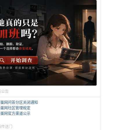
务公告
煎蛋网问答分区关闭通知
煎蛋网社区管理规定
煎蛋网官方渠道公示
蛋传送门