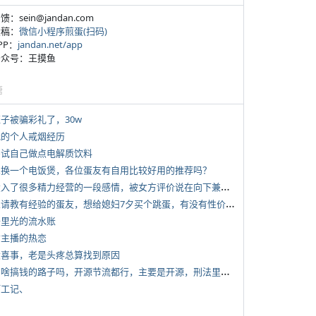
反馈：sein@jandan.com
投稿：
微信小程序煎蛋(扫码)
APP：
jandan.net/app
 公众号：王摸鱼
塘
侄子被骗彩礼了，30w
 我的个人戒烟经历
 尝试自己做点电解质饮料
 想换一个电饭煲，各位蛋友有自用比较好用的推荐吗？
*
投入了很多精力经营的一段感情，被女方评价说在向下兼容我，感觉有点破防
*
想请教有经验的蛋友，想给媳妇7夕买个跳蛋，有没有性价比高的推荐
 千里光的流水账
女主播的热恋
 大喜事，老是头疼总算找到原因
*
有啥搞钱的路子吗，开源节流都行，主要是开源，刑法里的咱不做
打工记、