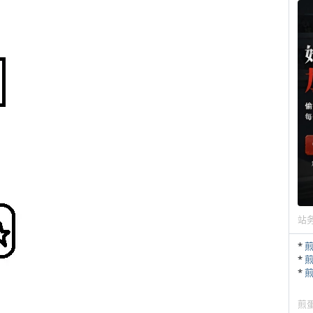
站
*
*
*
煎