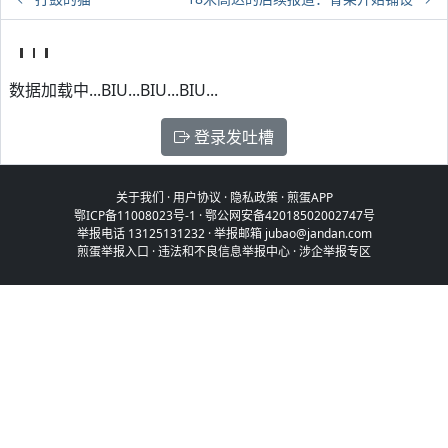
数据加载中...BIU...BIU...BIU...
登录发吐槽
关于我们
·
用户协议
·
隐私政策
·
煎蛋APP
鄂ICP备11008023号-1
·
鄂公网安备42018502002747号
举报电话 13125131232 · 举报邮箱 jubao@jandan.com
煎蛋举报入口
·
违法和不良信息举报中心
·
涉企举报专区