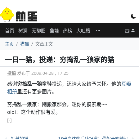
首页
树洞
无聊图
鱼塘
热榜
大吐槽
主页
猫猫
文章正文
一日一猫，投递：穷捣乱一狼家的猫
投稿
发布于 2009.04.28 , 17:25
感谢
穷捣乱一狼
童鞋投递，还请大家给予关怀。他的
豆瓣
相册
里还有更多图片。
穷捣乱一狼家：刚搬家那会，迷你的摸索期~~
oioi：这个动作很有爱。
[-]
打鼓的猫
18米高达的后续报道：骨架开始铺设