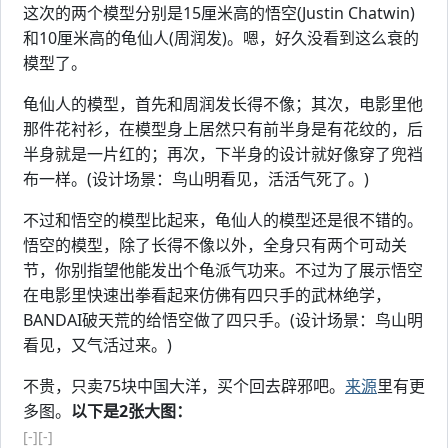
这次的两个模型分别是15厘米高的悟空(Justin Chatwin)
和10厘米高的龟仙人(周润发)。嗯，好久没看到这么衰的
模型了。
龟仙人的模型，首先和周润发长得不像；其次，电影里他
那件花衬衫，在模型身上居然只有前半身是有花纹的，后
半身就是一片红的；再次，下半身的设计就好像穿了兜裆
布一样。(设计场景：鸟山明看见，活活气死了。)
不过和悟空的模型比起来，龟仙人的模型还是很不错的。
悟空的模型，除了长得不像以外，全身只有两个可动关
节，你别指望他能发出个龟派气功来。不过为了展示悟空
在电影里快速出拳看起来仿佛有四只手的武林绝学，
BANDAI破天荒的给悟空做了四只手。(设计场景：鸟山明
看见，又气活过来。)
不贵，只卖75块中国大洋，买个回去辟邪吧。
来源
里有更
多图。
以下是2张大图：
[-]
[-]