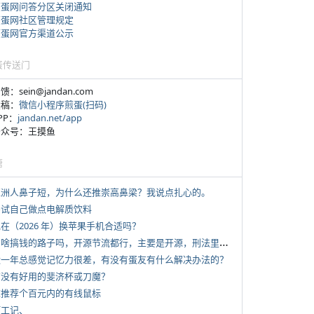
煎蛋网问答分区关闭通知
煎蛋网社区管理规定
煎蛋网官方渠道公示
蛋传送门
反馈：sein@jandan.com
投稿：
微信小程序煎蛋(扫码)
APP：
jandan.net/app
 公众号：王摸鱼
塘
 亚洲人鼻子短，为什么还推崇高鼻梁？我说点扎心的。
 尝试自己做点电解质饮料
现在（2026 年）换苹果手机合适吗？
*
有啥搞钱的路子吗，开源节流都行，主要是开源，刑法里的咱不做
 近一年总感觉记忆力很差，有没有蛋友有什么解决办法的？
 有没有好用的斐济杯或刀魔？
 求推荐个百元内的有线鼠标
打工记、