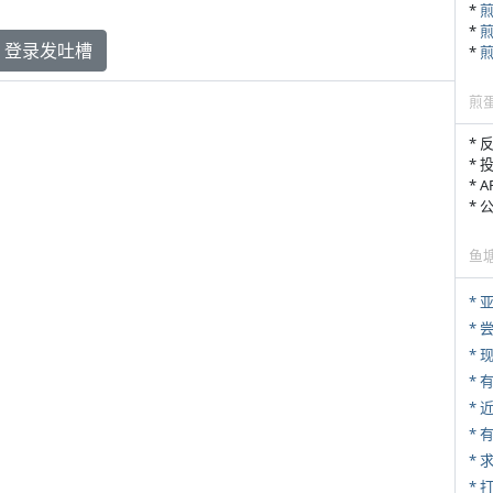
*
*
登录发吐槽
*
煎
* 
* 
* 
*
鱼
*
*
* 
*
*
*
* 