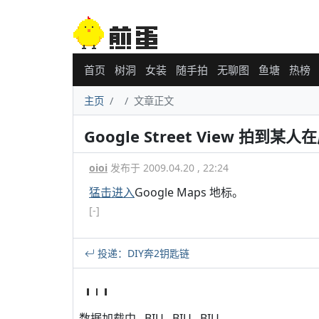
首页
树洞
女装
随手拍
无聊图
鱼塘
热榜
主页
文章正文
Google Street View 拍到
oioi
发布于 2009.04.20 , 22:24
猛击进入
Google Maps 地标。
[-]
投递：DIY奔2钥匙链
数据加载中...BIU...BIU...BIU...