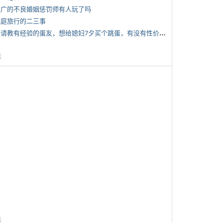
 推广的不良婚姻惩罚师有人玩了吗
 家庭旅行的二三事
*
想请教有经验的蛋友，想给媳妇7夕买个跳蛋，有没有性价比高的推荐
告
告