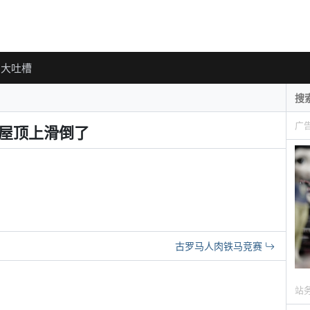
大吐槽
广
某人在屋顶上滑倒了
古罗马人肉铁马竞赛
站