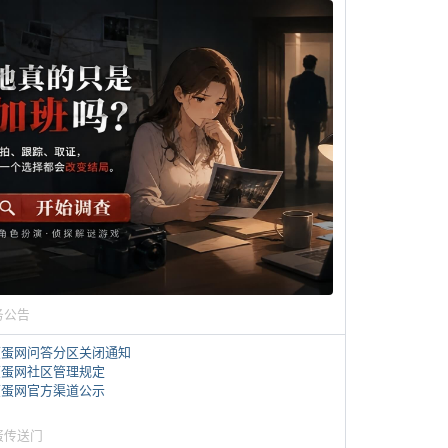
务公告
煎蛋网问答分区关闭通知
煎蛋网社区管理规定
煎蛋网官方渠道公示
蛋传送门