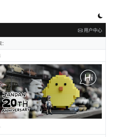
用户中心
告
广