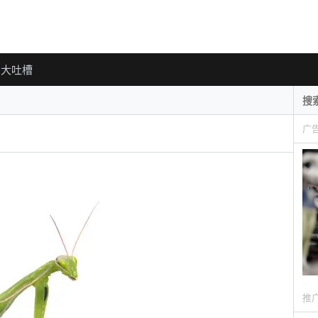
大吐槽
广
推