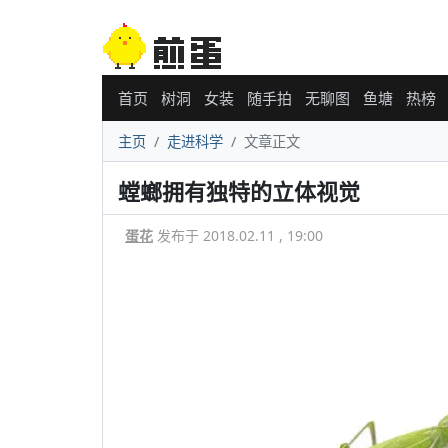
首页
树洞
女装
随手拍
无聊图
鱼塘
热榜
主页
走进科学
文章正文
螳螂拥有独特的立体视觉
蛋花
发布于 2018.02.11 , 19:00