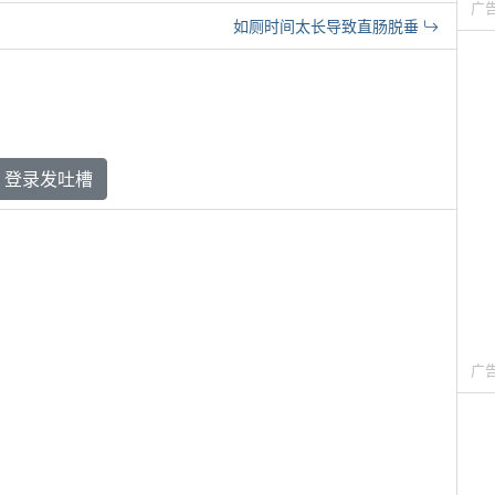
广
如厕时间太长导致直肠脱垂
登录发吐槽
广