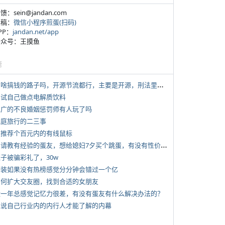
反馈：sein@jandan.com
投稿：
微信小程序煎蛋(扫码)
APP：
jandan.net/app
 公众号：王摸鱼
塘
*
有啥搞钱的路子吗，开源节流都行，主要是开源，刑法里的咱不做
 尝试自己做点电解质饮料
 推广的不良婚姻惩罚师有人玩了吗
 家庭旅行的二三事
 求推荐个百元内的有线鼠标
*
想请教有经验的蛋友，想给媳妇7夕买个跳蛋，有没有性价比高的推荐
侄子被骗彩礼了，30w
 女装如果没有热榜感觉分分钟会错过一个亿
 如何扩大交友圈，找到合适的女朋友
 近一年总感觉记忆力很差，有没有蛋友有什么解决办法的？
 说说自己行业内的内行人才能了解的内幕