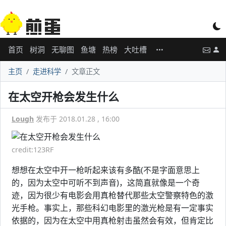
首页
树洞
无聊图
鱼塘
热榜
大吐槽
主页
走进科学
文章正文
在太空开枪会发生什么
Lough
发布于 2018.01.28 , 16:00
credit:123RF
想想在太空中开一枪听起来该有多酷(不是字面意思上
的，因为太空中可听不到声音)，这简直就像是一个奇
迹，因为很少有电影会用真枪替代那些太空警察特色的激
光手枪。事实上，那些科幻电影里的激光枪是有一定事实
依据的，因为在太空中用真枪射击虽然会有效，但肯定比