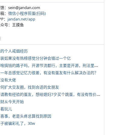
反馈：sein@jandan.com
投稿：
微信小程序煎蛋(扫码)
APP：
jandan.net/app
 公众号：王摸鱼
塘
 我的个人戒烟经历
 女装如果没有热榜感觉分分钟会错过一个亿
*
有啥搞钱的路子吗，开源节流都行，主要是开源，刑法里的咱不做
 近一年总感觉记忆力很差，有没有蛋友有什么解决办法的？
有没有大佬
 如何扩大交友圈，找到合适的女朋友
*
想请教有经验的蛋友，想给媳妇7夕买个跳蛋，有没有性价比高的推荐
 发财从今天开始
写着玩儿
 大喜事，老是头疼总算找到原因
侄子被骗彩礼了，30w