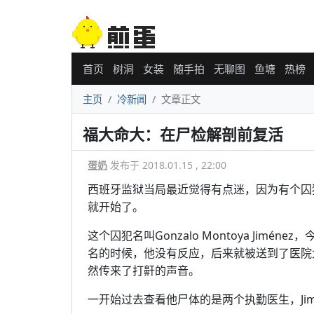
首页
树洞
女装
随手拍
无聊图
鱼塘
热榜
主页
冷新闻
文章正文
福大命大：在尸检解剖前复活
蛋奶
发布于 2018.01.15 , 22:00
西班牙监狱当局最近觉得有点迷，因为有个囚
就开始了。
这个囚犯名叫Gonzalo Montoya Jim
名的时候，他没有反应，后来就被送到了医院
然传来了打鼾的声音。
一开始过去查看他尸体的是两个执勤医生，Ji