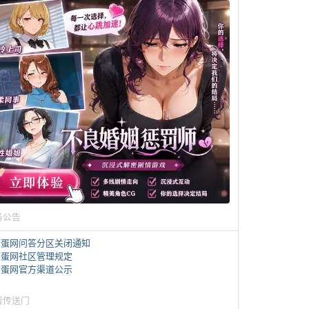
务公告
煎蛋网问答分区关闭通知
煎蛋网社区管理规定
煎蛋网官方渠道公示
蛋传送门