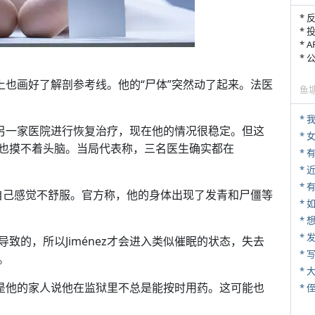
* 
* 
* 
*
肤上也画好了解剖参考线。他的“尸体”突然动了起来。法医
鱼
*
前往另一家医院进行恢复治疗，现在他的情况很稳定。但这
*
也摸不着头脑。当局代表称，三名医生确实都在
*
* 
说过自己感觉不舒服。官方称，他的身体出现了发青和尸僵等
*
*
致的，所以Jiménez才会进入类似催眠的状态，失去
* 
。
*
，但是他的家人说他在监狱里不总是能按时用药。这可能也
* 