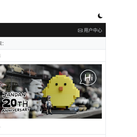
用户中心
告
广