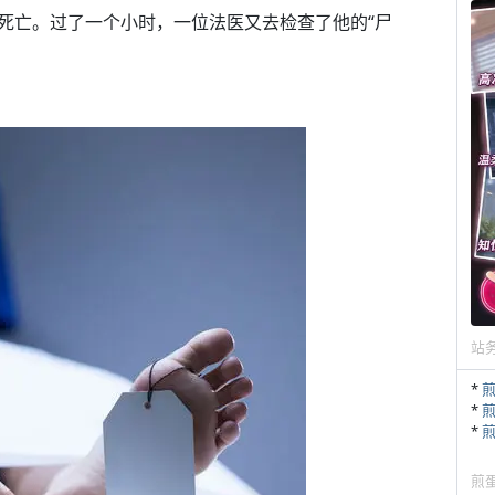
死亡。过了一个小时，一位法医又去检查了他的“尸
。
站
*
*
*
煎