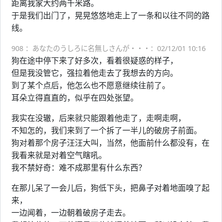
距离我家大约两千米路。
于是我们出门了，晃晃悠悠地走上了一条和以往不同的路
线。
908 ：あなたのうしろに名無しさんが・・・：02/12/01 10:16
狗在途中停下来了好多次，看着很疑惑的样子，
但是我没管它，强拉着他走去了我想去的方向。
到了某个点后，他怎么也不愿意继续往前了。
耳朵立得直直的，似乎在四处张望。
我实在没辙，后来就只能跟着他走了，走啊走啊，
不知怎的，我们来到了一个拆了一半儿的破房子前面。
狗对着那个房子汪汪大叫，当然，他面前什么都没有，在
我看来就是对着空气瞎吼。
我不禁好奇：难不成那里有什么东西？
在那儿呆了一会儿后，狗低下头，把鼻子对着地面嗅了起
来，
一边闻着，一边朝着破房子走去。