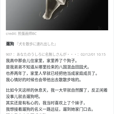
credit: 煎蛋画师BC
遛狗
『犬を散歩に連れ出した』
907 ：あなたのうしろに名無しさんが・・・：02/12/01 10:15
我高中那会儿住家里，家里养了个狗子。
是我弟弟不知道从哪里捡来的八国混血田园犬。
也养两年了，家里人早就已经把他当成家庭成员了。
我心情好的时候也会带他出去散散步啥的。
比如今天这样的休息天，我一大早就自然醒了，反正闲着
没事儿就去遛狗吧。
其实还是有私心的，我当时喜欢上了个妹子，
我想接着遛狗的名义一路远征，遛到她家门口去。