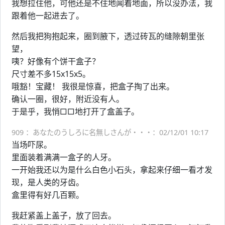
我想拉住他，可他还是不住地闻着地面，所以没办法，我
跟着他一起进去了。
然后我把狗抱起来，圈到腋下，透过砖瓦的缝隙朝里张
望，
咦？好像有个饼干盒子？
尺寸差不多15x15x5。
哦豁！宝藏！ 我很是惊喜，把盒子掏了出来。
确认一圈，很好，附近没有人。
于是乎，我悄□□地打开了盒盖子。
909 ：あなたのうしろに名無しさんが・・・：02/12/01 10:17
当场吓尿。
里面装着满满一盒子的人牙。
一开始我还以为是什么白色小石头，拿起来仔细一看才发
现，是人类的牙齿。
盒里得有好几百颗。
我赶紧盖上盖子，放了回去。