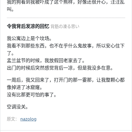
我的狗看到我被吓成了这个熊样，好像还很开心，汪汪乱
叫。
令我背后发凉的回忆
背筋の凍る思い
我公寓边上是个坟场。
我看不到那些东西，也不在乎什么鬼故事，所以安心住下
了。
盂兰盆节的时候，我放假回老家去了。
出门的时候后突然感觉背后一凉，但是我没多在意。
一周后，我又回来了，打开门的那一霎那，让我整颗心都
像掉进了冰窟窿。
没有比那更可怕的事了。
空调没关。
原文：
nazolog