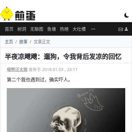
首页
树洞
无聊图
鱼塘
热榜
大吐槽
主页
故事
文章正文
半夜凉飕飕：遛狗，令我背后发凉的回忆
喵熊汪太狼
发布于 2018.01.03 , 23:11
第二个我也遇到过，确实吓人。