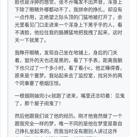
脸也是浮肿的感觉，张不开嘴发不出声音，浑身上
下除了眼睛外哪都动不了，我拼命的挣扎，却没有
一点作用，正绝望之际头顶的门猛地被打开了，余
光里看见门口走进来一个浑身上下黑乎乎的人，看
不清脸，他拉住我的胳膊猛地把我拽了起来，这时
天一下就黑了。
我睁开眼睛，发现自己坐在地铺上，身后的门关
着，窗外的天也还是黑的，看了下手表，距离我躺
下也只过了一个多小时，看了看小c，他正睡得香，
原来是个噩梦。我站起来去了监控室，找另外的两
个同事要了根烟压惊。
一根烟刚抽完小c就跑了进来，嘴里还念叨着：见鬼
了，那个屋子闹鬼了！
然后他跟我们说了他的经历。刚才他竟然做了一个
跟我完全一样的梦，唯一不同的是他在梦里是靠自
己挣扎坐起来的。而我当时没有跟别人讲过这件