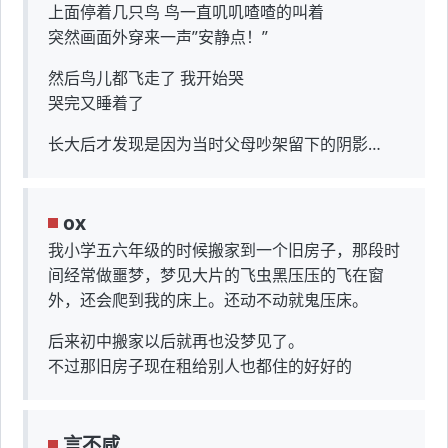
上面停着几只鸟 鸟一直叽叽喳喳的叫着
突然画面外穿来一声”安静点！”
然后鸟儿都飞走了 我开始哭
哭完又睡着了
长大后才发现是因为当时父母吵架留下的阴影…
ox
我小学五六年级的时候搬家到一个旧房子，那段时
间经常做噩梦，梦见大片的飞虫黑压压的飞在窗
外，还会爬到我的床上。还动不动就鬼压床。
后来初中搬家以后就再也没梦见了。
不过那旧房子现在租给别人也都住的好好的
言不咸