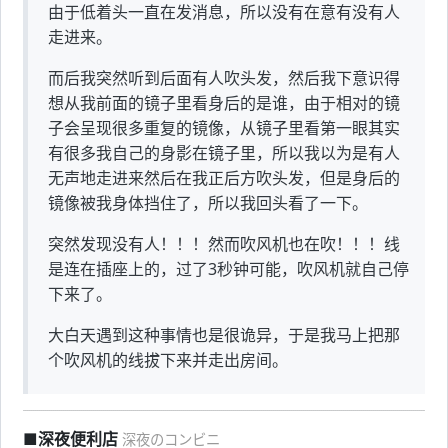
由于低着头一直在发消息，所以没有在意有没有人
走进来。
而后我突然听到后面有人吹头发，然后我下意识得
想从我前面的镜子里看身后的是谁，由于相对的镜
子会呈现很多重复的镜像，从镜子里看第一眼其实
有很多我自己的身影在镜子里，所以我以为是有人
无声地走进来然后在我正后方吹头发，但是身后的
镜像被我身体挡住了，所以我回头看了一下。
突然发现没有人！！！然而吹风机也在吹！！！线
是连在插座上的，过了3秒钟可能，吹风机就自己停
下来了。
大白天遇到这种事情也是很诡异，于是我马上把那
个吹风机的线拔下来并走出房间。
■深夜便利店
深夜のコンビニ