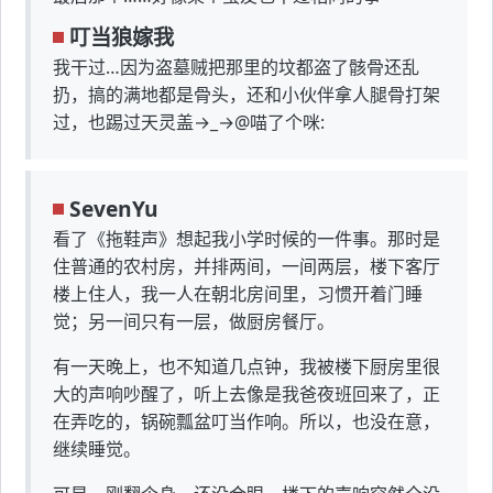
叮当狼嫁我
我干过…因为盗墓贼把那里的坟都盗了骸骨还乱
扔，搞的满地都是骨头，还和小伙伴拿人腿骨打架
过，也踢过天灵盖→_→@喵了个咪:
SevenYu
看了《拖鞋声》想起我小学时候的一件事。那时是
住普通的农村房，并排两间，一间两层，楼下客厅
楼上住人，我一人在朝北房间里，习惯开着门睡
觉；另一间只有一层，做厨房餐厅。
有一天晚上，也不知道几点钟，我被楼下厨房里很
大的声响吵醒了，听上去像是我爸夜班回来了，正
在弄吃的，锅碗瓢盆叮当作响。所以，也没在意，
继续睡觉。