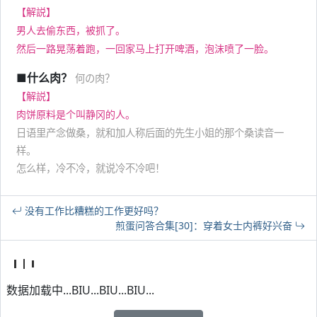
【解説】
男人去偷东西，被抓了。
然后一路晃荡着跑，一回家马上打开啤酒，泡沫喷了一脸。
■什么肉？
何の肉？
【解説】
肉饼原料是个叫静冈的人。
日语里产念做桑，就和加人称后面的先生小姐的那个桑读音一
样。
怎么样，冷不冷，就说冷不冷吧！
没有工作比糟糕的工作更好吗？
煎蛋问答合集[30]：穿着女士内裤好兴奋
数据加载中...BIU...BIU...BIU...