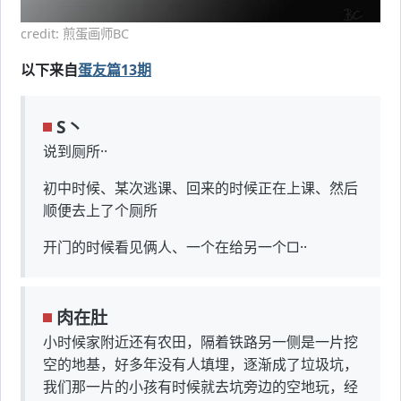
credit: 煎蛋画师BC
以下来自
蛋友篇13期
S丶
说到厕所··
初中时候、某次逃课、回来的时候正在上课、然后
顺便去上了个厕所
开门的时候看见俩人、一个在给另一个□··
肉在肚
小时候家附近还有农田，隔着铁路另一侧是一片挖
空的地基，好多年没有人填埋，逐渐成了垃圾坑，
我们那一片的小孩有时候就去坑旁边的空地玩，经