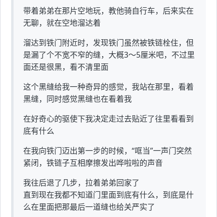
带着弟弟在那片空地玩，教他骑自行车，后来实在
无聊，就在空地溜达着
溜达到铁门附近时，发现铁门虽然被铁链栓住，但
是漏了个不宽不窄的缝，大概3～5厘米吧，不过里
面还是很黑，看不清里面
这个黑缝给我一种奇异的感觉，我站在那里，看着
黑缝，同时感觉黑缝也在看着我
在好奇心的驱使下我决定走过去贴近了往里看看到
底有什么
在我向铁门迈出第一步的时候，“哐当”一声门突然
紧闭，铁链子互相摩擦发出哗啦啦的声音
我往后退了几步，拉着弟弟回家了
直到现在我都不知道门里面到底有什么，到底是什
么在里面把那最后一道缝也给关严实了