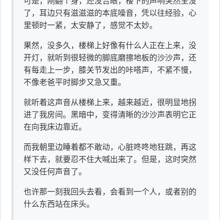
可是，刚翻个身，还没合眼，楼下的声响突然全没
了，耳边只有滋滋滋的本底噪音，凭以往经验，心
里顿时一紧，太安静了，感觉不太妙。
果然，没多久，楼梯上好像有什么人正在上来，没
开灯，就听到很轻微的脚底磨擦地板的沙沙声，还
有每走上一步，膝关节发出的咔嗒声，不紧不慢，
不像老爸平时脚步又急又重。
就听着这声音从楼梯上来，越来越近，很明显地拐
进了我房间。黑暗中，变得清晰的沙沙声表明它正
在向我床边靠近。
而我朝里边睡着都不敢动，心脏咚咚地狂跳，再这
样下去，就要忍不住大喊出来了。但是，这时突然
又没任何声音了。
也许那一刻我回头去看，会看到一个人，或者别的
什么东西站在床头。