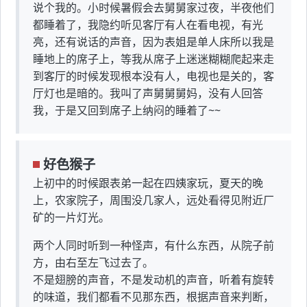
说个我的。小时候暑假会去舅舅家过夜，半夜他们
都睡着了，我隐约听见客厅有人在看电视，有光
亮，还有说话的声音，因为表姐是单人床所以我是
睡地上的席子上，等我从席子上迷迷糊糊爬起来走
到客厅的时候发现根本没有人，电视也是关的，客
厅灯也是暗的。我叫了声舅舅舅妈，没有人回答
我，于是又回到席子上纳闷的睡着了~~
好色猴子
上初中的时候跟表弟一起在四姨家玩，夏天的晚
上，农家院子，周围没几家人，远处看得见附近厂
矿的一片灯光。
两个人同时听到一种怪声，有什么东西，从院子前
方，由右至左飞过去了。
不是翅膀的声音，不是发动机的声音，听着有旋转
的味道，我们都看不见那东西，根据声音来判断，