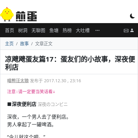
首页
树洞
无聊图
鱼塘
热榜
大吐槽
主页
故事
文章正文
凉飕飕蛋友篇17：蛋友们的小故事，深夜便
利店
喵熊汪太狼
发布于 2017.12.30 , 23:16
注意:请一定要当笑话看↓
■深夜便利店
深夜のコンビニ
深夜，一个男人去了便利店。
男人拿起了一罐啤酒。
“今儿就这个吧。”