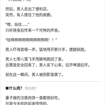
然后，男人走出了便利店，
突然，有人搭住了他的肩膀。
“喂，站住……”
只听得身后传来一个可怖的声音。
“哇啊啊啊啊啊啊啊啊啊啊！！”
男人吓得哀嚎一声，猛地甩开那只手，拔腿就跑。
男人七零八落飞手甩脚地跑回了家，
总算是安全回来了，男人安下心来，拉开啤酒拉环。
就在这一瞬间，男人被阴影笼罩了。
■什么肉？
何の肉？
妻子做的汉堡肉饼一直都很好吃，
可是今天的吃起来怪怪的，