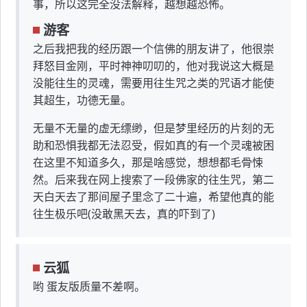
事，所以这完全没法解释，越想越恐怖。
游客
之后我把我的经历跟一个信佛的朋友讲了，他很崇
拜怒目金刚，平时神神叨叨的，他对我说这大概是
没能往生的灵魂，需要用往生咒之类的咒语才能使
其超生，功德无量。
无量不无量的虚无缥缈，但是梦里经历的片刻的无
助和恐惧我都无法忍受，假如真的有一个灵魂被困
在这里不知道多久，那是啥感觉，想想都毛骨悚
然。后来我在网上搜索了一段佛家的往生咒，第二
天白天去了那间屋子里念了二十遍，希望他真的能
往生极乐吧(没敢黑天去，真的吓到了)
云狐
哟 蛋友版质量不差啊。