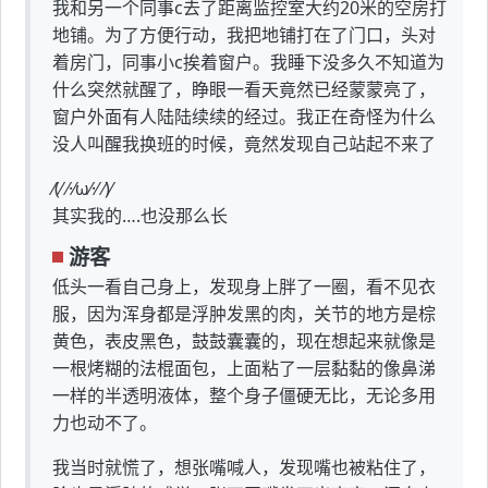
我和另一个同事c去了距离监控室大约20米的空房打
地铺。为了方便行动，我把地铺打在了门口，头对
着房门，同事小c挨着窗户。我睡下没多久不知道为
什么突然就醒了，睁眼一看天竟然已经蒙蒙亮了，
窗户外面有人陆陆续续的经过。我正在奇怪为什么
没人叫醒我换班的时候，竟然发现自己站起不来了
⁄(⁄ ⁄·⁄ω⁄·⁄ ⁄)⁄
其实我的….也没那么长
游客
低头一看自己身上，发现身上胖了一圈，看不见衣
服，因为浑身都是浮肿发黑的肉，关节的地方是棕
黄色，表皮黑色，鼓鼓囊囊的，现在想起来就像是
一根烤糊的法棍面包，上面粘了一层黏黏的像鼻涕
一样的半透明液体，整个身子僵硬无比，无论多用
力也动不了。
我当时就慌了，想张嘴喊人，发现嘴也被粘住了，