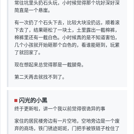
常往坑里头扔石头玩，小时候觉得那个坑好深好深
简直是一个悬崖。
有一次扔了个石头下去，比较大块没扔远，顺着滚
下去了，结果砸松了一块土，土里露出一截棉裤，
棉裤里还有一截白色。小时候真的是不知道害怕，
几个小孩就开始砸那个白色的，看谁能砸到，玩累
了就回家了。
现在想起来总觉得那是一截腿骨。
第二天再去就找不到了。
闪光的小黑
终于更新啦，讲一个我以前觉得很诡异的事
家住的居民楼旁边有一片空地，空地旁边是一个废
弃的商场，铁门锈迹斑斑，门把手被铁链子栓住了