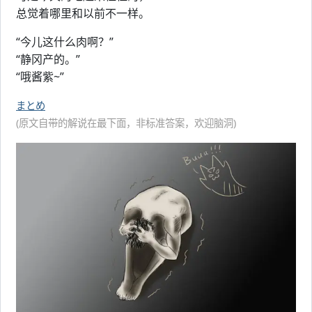
总觉着哪里和以前不一样。
“今儿这什么肉啊？”
“静冈产的。”
“哦酱紫~”
まとめ
(原文自带的解说在最下面，非标准答案，欢迎脑洞)