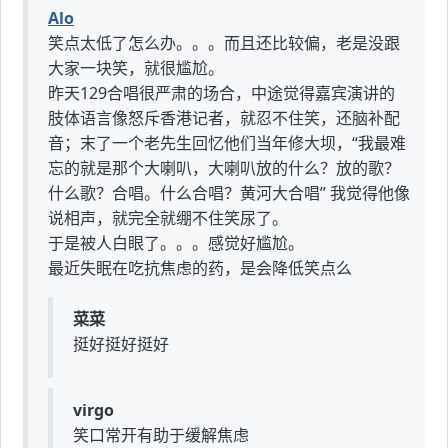
Alo
笑点太低了怎么办。。。而且还比较偏，老是没跟
大家一块笑，就很尴尬。
昨天129合唱很严肃的场合，中途觉得嘉宾演讲的
肢体语言像怒斥香港记者，就忍不住笑，还脑补配
音；末了一个老先生回忆他们当年修大坝，“我最难
忘的就是那个大喇叭，大喇叭放的什么？放的歌？
什么歌？合唱。什么合唱？黄河大合唱” 我觉得他像
说相声，就完全就绷不住笑尿了。
于是被人白眼了。。。感觉好尴尬。
最近失眠在吃抗焦虑的药，是会降低笑点么
菜菜
挺好挺好挺好
virgo
笑口常开有助于缓解焦虑