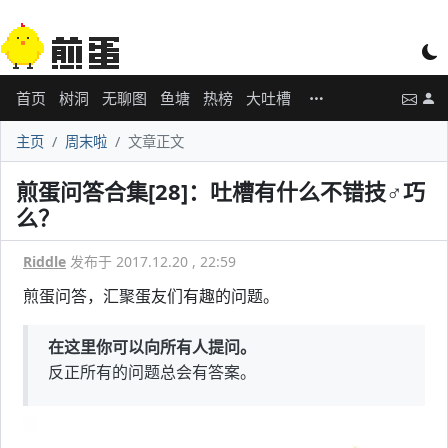
首页
树洞
无聊图
鱼塘
热榜
大吐槽
主页
周末啦
文章正文
煎蛋问答合集[28]：吐槽有什么不错技♂巧
么？
Riddle
发布于 2017.12.20 , 22:59
煎蛋问答，汇聚蛋友们有趣的问题。
在这里你可以向所有人提问。
反正所有的问题总会有答案。