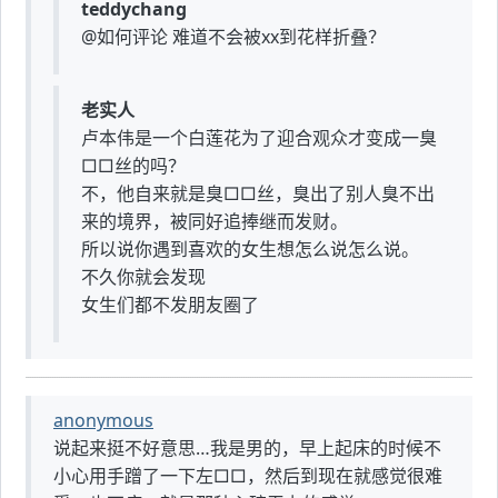
teddychang
@如何评论 难道不会被xx到花样折叠？
老实人
卢本伟是一个白莲花为了迎合观众才变成一臭
□□丝的吗？
不，他自来就是臭□□丝，臭出了别人臭不出
来的境界，被同好追捧继而发财。
所以说你遇到喜欢的女生想怎么说怎么说。
不久你就会发现
女生们都不发朋友圈了
anonymous
说起来挺不好意思…我是男的，早上起床的时候不
小心用手蹭了一下左□□，然后到现在就感觉很难