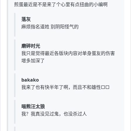
煎蛋最近是不是来了个心里有点扭曲的小编啊
落灰
麻烦指名道姓 别阴阳怪气的
磨碎时光
我只是觉得最近各版块内容对单身蛋友的伤害
增多加深了
bakako
我来了也有快半年了啊，而且不和雄性□□
喵熊汪太狼
我？我真没见过鬼，也没杀过人