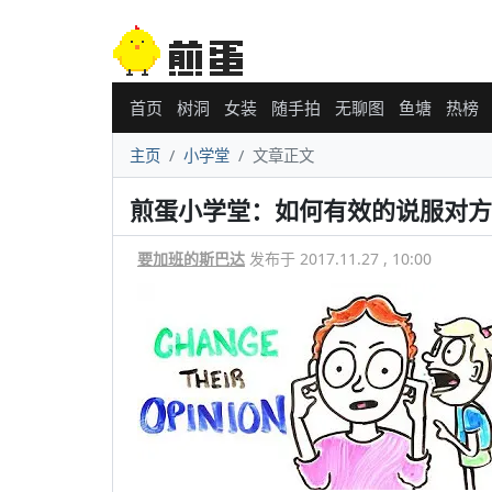
首页
树洞
女装
随手拍
无聊图
鱼塘
热榜
主页
小学堂
文章正文
煎蛋小学堂：如何有效的说服对方
要加班的斯巴达
发布于 2017.11.27 , 10:00