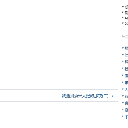
* 
* 
* 
*
鱼
*
* 
*
*
*
*
我遇到汤米太妃的那夜(二)
*
*