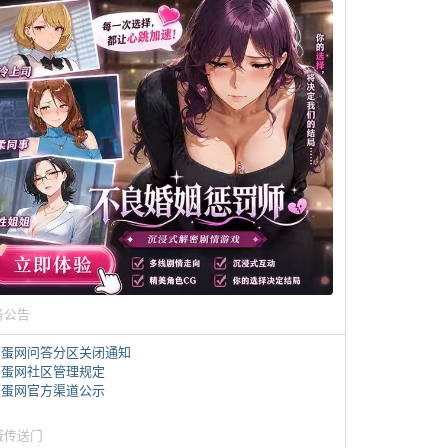
务公告
煎蛋网问答分区关闭通知
煎蛋网社区管理规定
煎蛋网官方渠道公示
蛋传送门