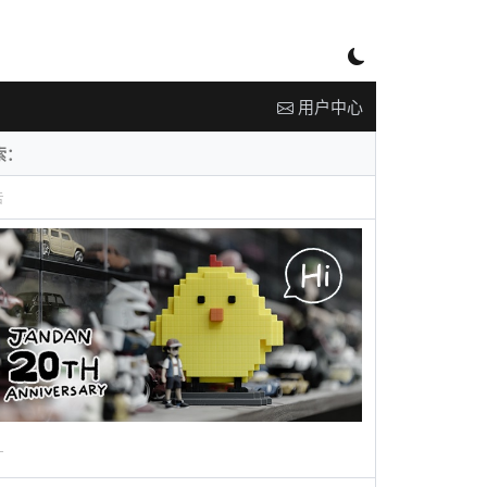
用户中心
告
广