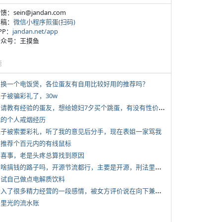
反馈：sein@jandan.com
投稿：
微信小程序煎蛋(扫码)
APP：
jandan.net/app
 公众号：王摸鱼
塘
 想换一个电饭煲，各位蛋友有自用比较好用的推荐吗？
侄子被骗彩礼了，30w
*
想请教有经验的蛋友，想给媳妇7夕买个跳蛋，有没有性价比高的推荐
 我的个人戒烟经历
 侄子被索要彩礼，听了我的意见后分手，现在表姐一家骂我
 求推荐个百元内的有线鼠标
 大喜事，老是头疼总算找到原因
*
有啥搞钱的路子吗，开源节流都行，主要是开源，刑法里的咱不做
 尝试自己做点电解质饮料
*
投入了很多精力经营的一段感情，被女方评价说在向下兼容我，感觉有点破防
 千里光的流水账