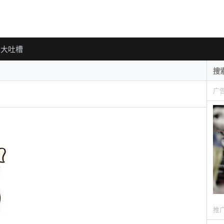
大吐槽
广
推