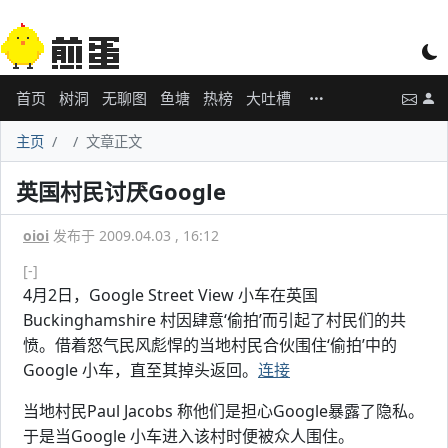
首页
树洞
无聊图
鱼塘
热榜
大吐槽
主页
文章正文
英国村民讨厌Google
oioi
发布于 2009.04.03 , 16:12
[-]
4月2日，Google Street View 小车在英国
Buckinghamshire 村因肆意‘偷拍’而引起了村民们的共
愤。借着怒气民风彪悍的当地村民合伙围住‘偷拍’中的
Google 小车，直至其掉头返回。
连接
当地村民Paul Jacobs 称他们是担心Google暴露了隐私。
于是当Google 小车进入该村时便被众人围住。