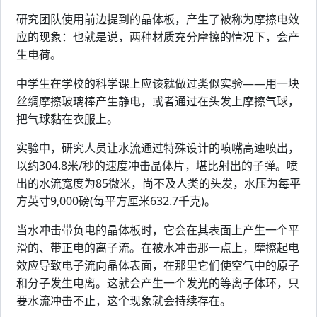
研究团队使用前边提到的晶体板，产生了被称为摩擦电效
应的现象：也就是说，两种材质充分摩擦的情况下，会产
生电荷。
中学生在学校的科学课上应该就做过类似实验——用一块
丝绸摩擦玻璃棒产生静电，或者通过在头发上摩擦气球，
把气球黏在衣服上。
实验中，研究人员让水流通过特殊设计的喷嘴高速喷出，
以约304.8米/秒的速度冲击晶体片，堪比射出的子弹。喷
出的水流宽度为85微米，尚不及人类的头发，水压为每平
方英寸9,000磅(每平方厘米632.7千克)。
当水冲击带负电的晶体板时，它会在其表面上产生一个平
滑的、带正电的离子流。在被水冲击那一点上，摩擦起电
效应导致电子流向晶体表面，在那里它们使空气中的原子
和分子发生电离。这就会产生一个发光的等离子体环，只
要水流冲击不止，这个现象就会持续存在。