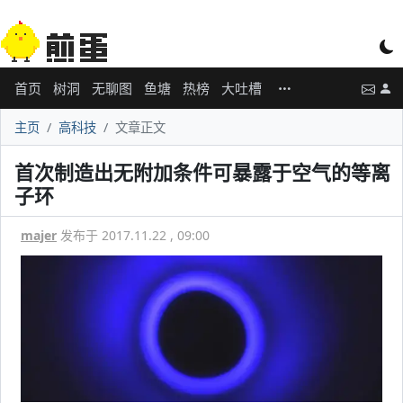
首页
树洞
无聊图
鱼塘
热榜
大吐槽
主页
高科技
文章正文
首次制造出无附加条件可暴露于空气的等离
子环
majer
发布于 2017.11.22 , 09:00