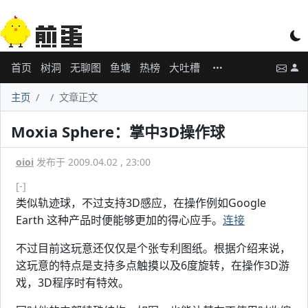
首页
树洞
无聊图
鱼塘
热榜
大吐槽
主页
文章正文
Moxia Sphere：掌中3D操作球
oioi
发布于 2009.04.02 , 23:00
[-]
类似轨迹球，不过支持3D感应，在操作例如Google
Earth 这种产品时便能够更加的得心应手。
连接
不过目前这玩意还仅仅是个张专利图纸。根据介绍来说，
这玩意的特点是支持多点触摸以及6度旋转，在操作3D游
戏，3D程序时有特效。