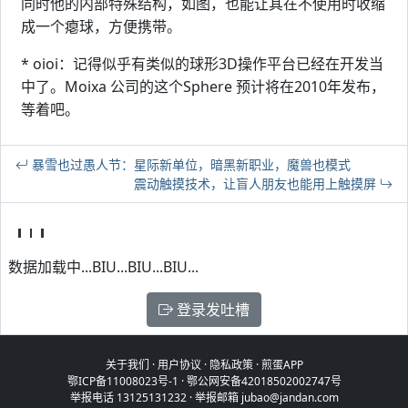
同时他的内部特殊结构，如图，也能让其在不使用时收缩
成一个瘪球，方便携带。
* oioi：记得似乎有类似的球形3D操作平台已经在开发当
中了。Moixa 公司的这个Sphere 预计将在2010年发布，
等着吧。
暴雪也过愚人节：星际新单位，暗黑新职业，魔兽也模式
震动触摸技术，让盲人朋友也能用上触摸屏
数据加载中...BIU...BIU...BIU...
登录发吐槽
关于我们
·
用户协议
·
隐私政策
·
煎蛋APP
鄂ICP备11008023号-1
·
鄂公网安备42018502002747号
举报电话 13125131232 · 举报邮箱 jubao@jandan.com