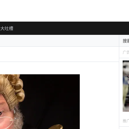
大吐槽
广
推