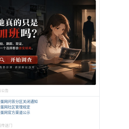
务公告
煎蛋网问答分区关闭通知
煎蛋网社区管理规定
煎蛋网官方渠道公示
蛋传送门