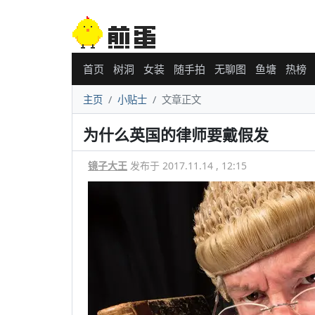
首页
树洞
女装
随手拍
无聊图
鱼塘
热榜
主页
小贴士
文章正文
为什么英国的律师要戴假发
镜子大王
发布于 2017.11.14 , 12:15