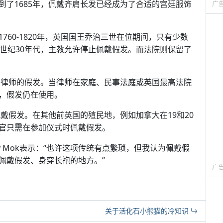
到了1685年，佩戴齐肩长发已经成为了合适的宫廷服饰
广
60-1820年，英国国王乔治三世在位期间，只有少数
9世纪30年代，主教允许停止佩戴假发。而法院则保留了
去了律师的假发。当律师在家庭、民事法庭或英国最高法院
，假发仍在使用。
佩戴假发。在其他前英国的殖民地，例如加拿大在19和20
官只需在参加仪式时佩戴假发。
y Mok表示：“也许这项传统有点繁琐，但我认为佩戴假
佩戴假发、身穿长袍的地方。”
广
关于活化石小熊猫的冷知识