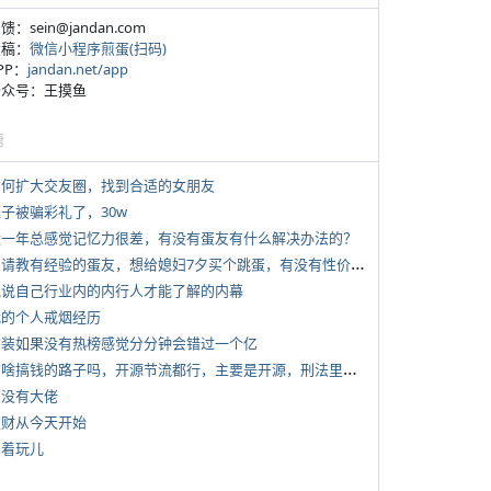
反馈：sein@jandan.com
投稿：
微信小程序煎蛋(扫码)
APP：
jandan.net/app
 公众号：王摸鱼
塘
 如何扩大交友圈，找到合适的女朋友
侄子被骗彩礼了，30w
 近一年总感觉记忆力很差，有没有蛋友有什么解决办法的？
*
想请教有经验的蛋友，想给媳妇7夕买个跳蛋，有没有性价比高的推荐
 说说自己行业内的内行人才能了解的内幕
 我的个人戒烟经历
 女装如果没有热榜感觉分分钟会错过一个亿
*
有啥搞钱的路子吗，开源节流都行，主要是开源，刑法里的咱不做
有没有大佬
 发财从今天开始
写着玩儿