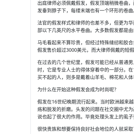
出庭律师必须佩戴假发，假发顶端稍微卷曲，
发垂到脖子下，每缕末端也有一个环形的卷曲
法官的假发样式和律师的也差不多，但更为华
部以下几英尺的水平卷曲。大多数假发都是由
马毛看起来不算珍贵，但经过特殊缝纫和胶合
假发售价超过3000美元，而大律师佩戴的短假
在过去的几个世纪里，假发可能已经从普通男
时，它是专业人士的得体穿着中的一部分。在
买不起的人，则多是戴着山羊毛、棉花和人体
为什么在开始这种假发会成为时尚呢？
假发在16世纪晚期流行起来。当时欧洲越来
疡和脱发的折磨。头发的问题在社交圈中尤为
说也起了很大的作用。毕竟处理头发上的虱子
很快贵族和想要保持良好社会地位的人就采取