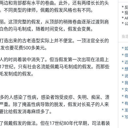
两边和背部都有水平的卷曲。此外，还有两缕长长的头
* 
。不同类型的律师，佩戴的假发风格也有不同。
* 
* 
丽。这顶完整的假发，从顶部的稍微卷曲逐渐过渡到肩
*
白色的马毛制成，随着时间变化，假发会变黄。
鱼
打造出来的古老造型实际上并不便宜。一顶法官全长的
发也要花费500多美元。
*
* 
人的时尚着装中消失了。但当假发第一次出现在法庭上
*
17世纪，只有社会名流能佩戴马毛制成的假发。而那些
毛发制成的假发。
*
*
*
越多的人感染了性病，感染者饱受皮疹、失明、痴呆、溃
* 
严重。除了掩盖性病导致的脱发，假发对长虱子的人来
*
要比给假发消毒麻烦多了。
* 
了佩戴假发的做法。但在17世纪80年代早期，司法着装