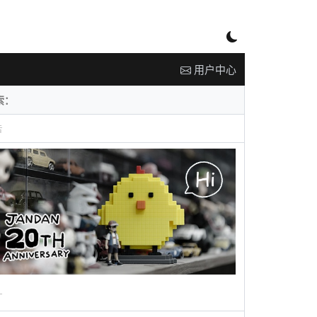
用户中心
告
广