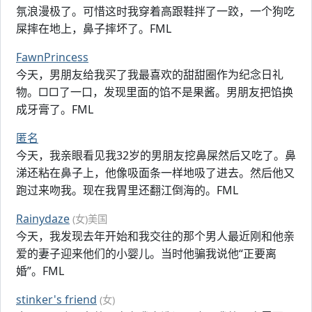
氛浪漫极了。可惜这时我穿着高跟鞋拌了一跤，一个狗吃
屎摔在地上，鼻子摔坏了。FML
FawnPrincess
今天，男朋友给我买了我最喜欢的甜甜圈作为纪念日礼
物。□□了一口，发现里面的馅不是果酱。男朋友把馅换
成牙膏了。FML
匿名
今天，我亲眼看见我32岁的男朋友挖鼻屎然后又吃了。鼻
涕还粘在鼻子上，他像吸面条一样地吸了进去。然后他又
跑过来吻我。现在我胃里还翻江倒海的。FML
Rainydaze
(女)美国
今天，我发现去年开始和我交往的那个男人最近刚和他亲
爱的妻子迎来他们的小婴儿。当时他骗我说他“正要离
婚”。FML
stinker's friend
(女)