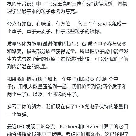
根的守灵夜》中，“马克王高呼三声夸克”获得灵感，将物
理学里最基本的粒子命名为夸克。
夸克有颜色、有味道、有方位……每三个夸克可以组成一
个重子。重子是质子、种子这些粒子的统称。
质量转化为能量(谢谢你爱因斯坦！)是质子中子参与裂变
和聚变，损失部分质量获得能量。所以把原子能中能量发
生方式与这个新的亚原子过程进行比较，可以让我们了解
到内部潜在的能量。
如果我们把氘(质子加上一个中子)和氚(质子加两个中
子)，用很大能量压缩到一起，我们将得到氦(两个质子和
两个中子)，以及一个逃逸的中子。
多亏了你的努力，我们现在有了17.6兆电子伏特的能量和
一个氢弹。
最近LHC发现了魅夸克，Karliner和Letzter计算了的它们
融合将释放12兆电子伏特。考虑它们那么小，这已经很了