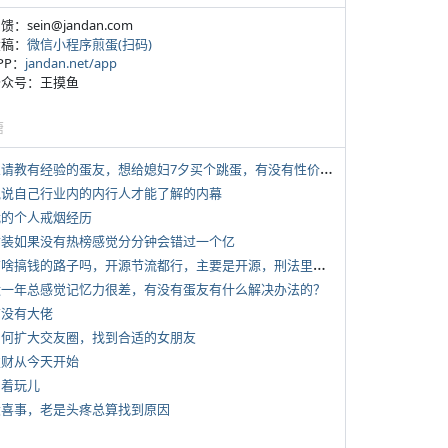
反馈：sein@jandan.com
投稿：
微信小程序煎蛋(扫码)
APP：
jandan.net/app
 公众号：王摸鱼
塘
*
想请教有经验的蛋友，想给媳妇7夕买个跳蛋，有没有性价比高的推荐
 说说自己行业内的内行人才能了解的内幕
 我的个人戒烟经历
 女装如果没有热榜感觉分分钟会错过一个亿
*
有啥搞钱的路子吗，开源节流都行，主要是开源，刑法里的咱不做
 近一年总感觉记忆力很差，有没有蛋友有什么解决办法的？
有没有大佬
 如何扩大交友圈，找到合适的女朋友
 发财从今天开始
写着玩儿
 大喜事，老是头疼总算找到原因