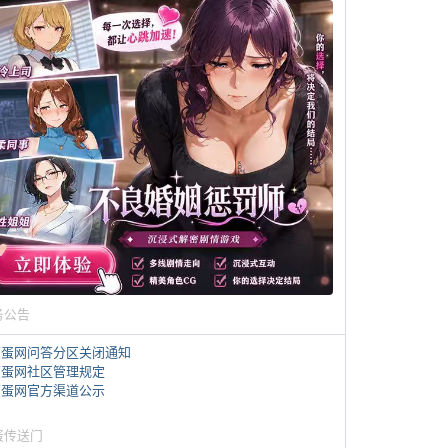
务公告
煎蛋网问答分区关闭通知
煎蛋网社区管理规定
煎蛋网官方渠道公示
蛋传送门