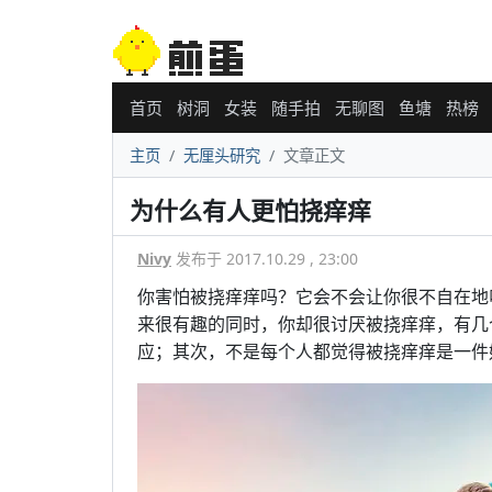
首页
树洞
女装
随手拍
无聊图
鱼塘
热榜
主页
无厘头研究
文章正文
为什么有人更怕挠痒痒
Nivy
发布于 2017.10.29 , 23:00
你害怕被挠痒痒吗？它会不会让你很不自在地
来很有趣的同时，你却很讨厌被挠痒痒，有几
应；其次，不是每个人都觉得被挠痒痒是一件