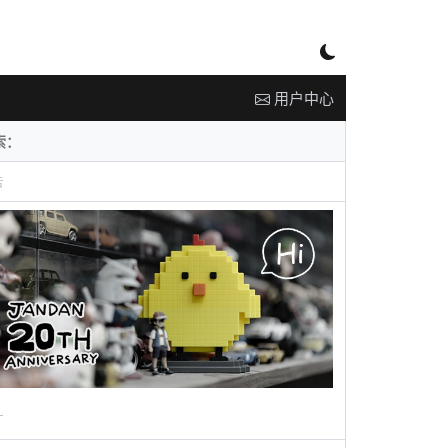
用户中心
告
广