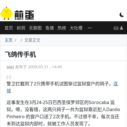
首页
树洞
无聊图
鱼塘
热榜
大吐槽
主页
文章正文
飞鸽传手机
oioi
发布于 2009.03.31 , 14:45
[-]
警卫拦截到了2只携带手机试图穿过监狱窗户的鸽子。
连
接
这事发生在3月24-25日巴西圣保罗郊区的Sorocaba 监
狱。嗯，没看错，这两只鸽子一共为监狱靠近犯人Danilo
Pinheiro 的窗户口送了2次手机。不过很不幸，每次当还
未到达监狱内部时，就被工作人员发现了。