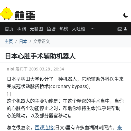
首页
树洞
无聊图
鱼塘
热榜
大吐槽
主页
日本
文章正文
日本心脏手术辅助机器人
oioi
发布于 2009.03.28 , 20:34
日本早稻田大学设计了一种机器人，它能辅助外科医生来
完成冠状动脉搭桥术(coronary bypass)。
[-]
这个机器人的主要功能是：在这个精密的手术当中，当你
的心脏各个功能停止之时，帮助你维持生命(似乎是帮助
心脏跳动，以及部分器官移动)。
总之很复杂，
围观连接
(日文)里有许多血糊淋剌照片。
来