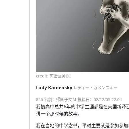
credit: 煎蛋画师BC
Lady Kamensky
レディー・カメンスキー
826 名前：帰国子女Ｍ 投稿日：02/12/05 22:04
我初高中总共6年的中学生涯都是在美国新泽
讲一个那时候的故事。
我在当地的中学念书，平时主要就是参加参加