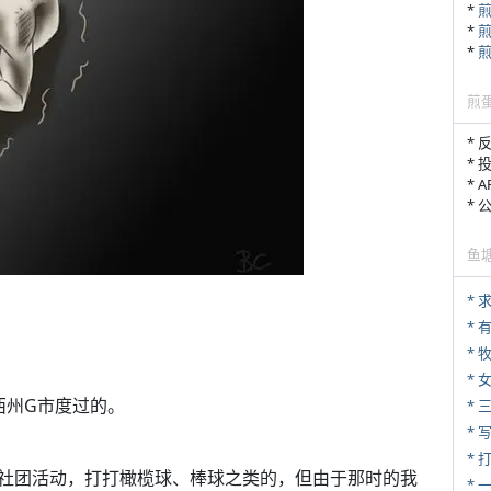
*
*
*
煎
* 
* 
* 
*
鱼
*
* 
* 
*
西州G市度过的。
* 
* 
* 
社团活动，打打橄榄球、棒球之类的，但由于那时的我
*