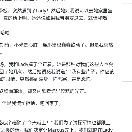
近玩滑板，突然遇到了Lady！然后她对我说可以去她家里坐
，真的给上啊。她还说如果我带朋友过去，就请我喝
哈哈”
分期待，不光是心脏，连那里也蠢蠢欲动了。但是我突然
受。
，我和Lady撞了个正着。她是那种对我们这些人也会
回了她几句。然后她诱惑我说道：“我有些片子，你应该
她的眼睛，突然感到浑身一阵恶寒，甚是恐怖。
妖娆而璀璨，却又闪耀着诡异狡黠的光芒。
，但是我慌忙拒绝，跑回家了。
们已经心痒难耐了“今天就上！” 我们为了试探军情也都跟上
之类的话。我们决定让Marcus先上，我们就躲在Lady