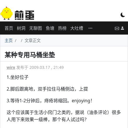
首页
树洞
无聊图
鱼塘
热榜
大吐槽
主页
文章正文
某种专用马桶坐垫
wirx
发布于 2009.03.17 , 21:49
1.坐好位子
2.脚后跟离地，双手拉住马桶侧边，上提
3.等待1-2分钟后，痔疮将缩回。enjoying！
这个应该属于生活小窍门之类的，据说（油条评论）很多
人用下来效果一级棒，那个有人试过吗？