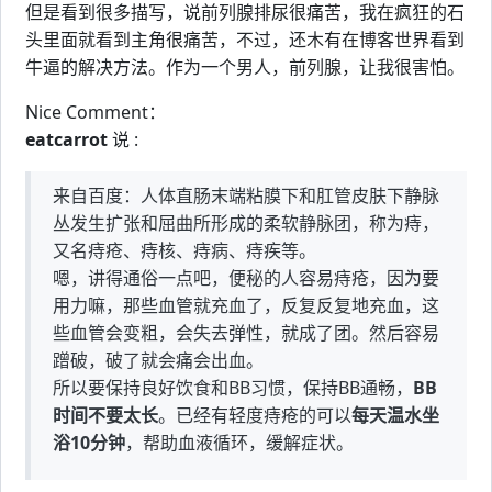
但是看到很多描写，说前列腺排尿很痛苦，我在疯狂的石
头里面就看到主角很痛苦，不过，还木有在博客世界看到
牛逼的解决方法。作为一个男人，前列腺，让我很害怕。
Nice Comment：
eatcarrot
说 :
来自百度：人体直肠末端粘膜下和肛管皮肤下静脉
丛发生扩张和屈曲所形成的柔软静脉团，称为痔，
又名痔疮、痔核、痔病、痔疾等。
嗯，讲得通俗一点吧，便秘的人容易痔疮，因为要
用力嘛，那些血管就充血了，反复反复地充血，这
些血管会变粗，会失去弹性，就成了团。然后容易
蹭破，破了就会痛会出血。
所以要保持良好饮食和BB习惯，保持BB通畅，
BB
时间不要太长
。已经有轻度痔疮的可以
每天温水坐
浴10分钟
，帮助血液循环，缓解症状。