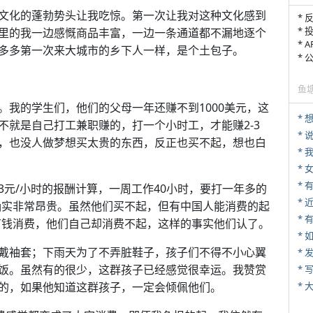
文化的蓬勃势头让我吃惊。第一次让我对这种文化感到
* 
* 
里的我一边感慨商品丰富，一边一条通道都不漏地逐个
* 
多多第一次来大城市的乡下人一样，是个土包子。
*
鱼
。我的学生们，他们的父母一年还赚不到1000美元，这
不就是自己打工兼职赚的，打一个小时工，才能赚2-3
*
，也没人做梦想买太贵的东西，反正也买不起，想也白
*
*
元/小时的报酬计算，一周工作40小时，要打一年多的
*
，确实非常昂贵。虽然他们买不起，但有中国人能消费的起
* 
人有钱消费，他们自己却消费不起，这样的事实他们认了。
*
戴袖套；下雨天为了不弄脏鞋子，孩子们不得不小心翼
*
饭。虽然有的很少，这群孩子已经感觉很幸运。我赞赏
* 
的，如果他知道这群孩子，一定会倾佩他们。
*