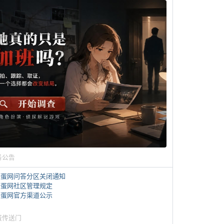
务公告
煎蛋网问答分区关闭通知
煎蛋网社区管理规定
煎蛋网官方渠道公示
蛋传送门