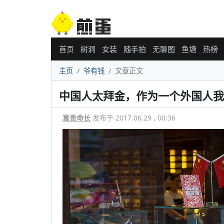
首页
树洞
女装
随手拍
无聊图
鱼塘
热榜
主页
爷有钱
文章正文
中国人太拜金，作为一个外国人我
富贵命长
发布于 2017.06.29 , 00:36