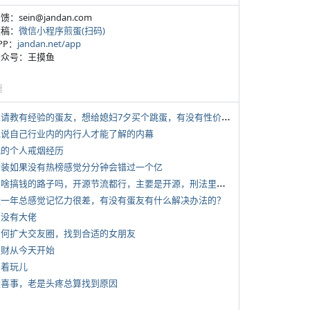
反馈：sein@jandan.com
投稿：
微信小程序煎蛋(扫码)
APP：
jandan.net/app
 公众号：王摸鱼
塘
*
想请教有经验的蛋友，想给媳妇7夕买个跳蛋，有没有性价比高的推荐
 说说自己行业内的内行人才能了解的内幕
 我的个人戒烟经历
 女装如果没有热榜感觉分分钟会错过一个亿
*
有啥搞钱的路子吗，开源节流都行，主要是开源，刑法里的咱不做
 近一年总感觉记忆力很差，有没有蛋友有什么解决办法的？
有没有大佬
 如何扩大交友圈，找到合适的女朋友
 发财从今天开始
写着玩儿
 大喜事，老是头疼总算找到原因