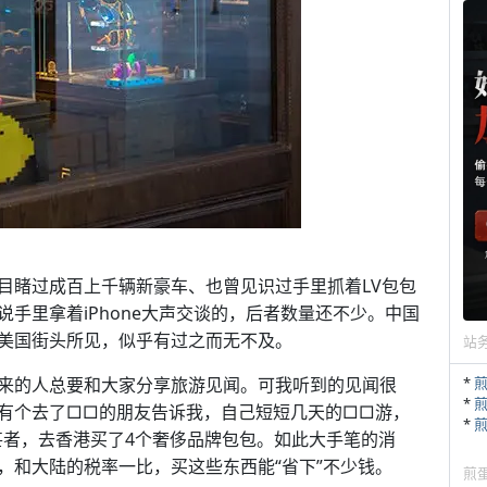
目睹过成百上千辆新豪车、也曾见识过手里抓着LV包包
手里拿着iPhone大声交谈的，后者数量还不少。中国
美国街头所见，似乎有过之而无不及。
站
来的人总要和大家分享旅游见闻。可我听到的见闻很
*
*
有个去了□□的朋友告诉我，自己短短几天的□□游，
*
甚者，去香港买了4个奢侈品牌包包。如此大手笔的消
，和大陆的税率一比，买这些东西能“省下”不少钱。
煎