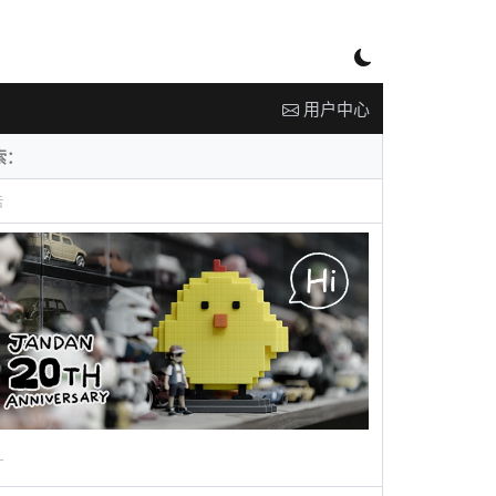
用户中心
告
广