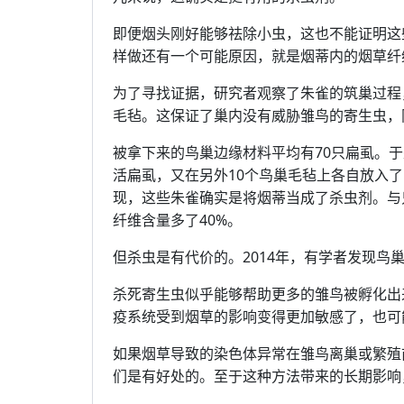
即便烟头刚好能够祛除小虫，这也不能证明这
样做还有一个可能原因，就是烟蒂内的烟草纤
为了寻找证据，研究者观察了朱雀的筑巢过程
毛毡。这保证了巢内没有威胁雏鸟的寄生虫，
被拿下来的鸟巢边缘材料平均有70只扁虱。于
活扁虱，又在另外10个鸟巢毛毡上各自放入了
现，这些朱雀确实是将烟蒂当成了杀虫剂。与
纤维含量多了40%。
但杀虫是有代价的。2014年，有学者发现
杀死寄生虫似乎能够帮助更多的雏鸟被孵化出
疫系统受到烟草的影响变得更加敏感了，也可
如果烟草导致的染色体异常在雏鸟离巢或繁殖
们是有好处的。至于这种方法带来的长期影响