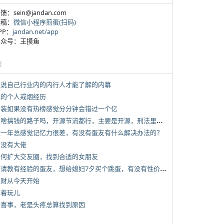
反馈：sein@jandan.com
投稿：
微信小程序煎蛋(扫码)
APP：
jandan.net/app
 公众号：王摸鱼
塘
 说说自己行业内的内行人才能了解的内幕
 我的个人戒烟经历
 女装如果没有热榜感觉分分钟会错过一个亿
*
有啥搞钱的路子吗，开源节流都行，主要是开源，刑法里的咱不做
 近一年总感觉记忆力很差，有没有蛋友有什么解决办法的？
有没有大佬
 如何扩大交友圈，找到合适的女朋友
*
想请教有经验的蛋友，想给媳妇7夕买个跳蛋，有没有性价比高的推荐
 发财从今天开始
写着玩儿
 大喜事，老是头疼总算找到原因