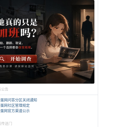
务公告
煎蛋网问答分区关闭通知
煎蛋网社区管理规定
煎蛋网官方渠道公示
蛋传送门