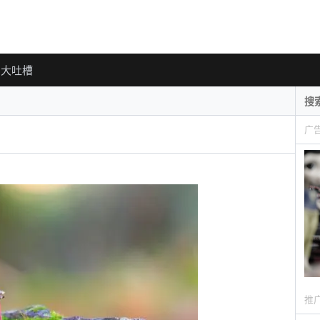
大吐槽
广
推