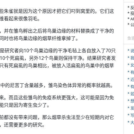
* 
些朱雀就是因为这个原因才把它们叼到窝里的。它们这
* 
维看起来很像羽毛。
* 
*
，并在雏鸟孵出之后将鸟巢边缘的材料替换成了干净的
同时也将鸟巢边缘的烟草纤维拿掉了。
鱼
是研究者向10个鸟巢边缘的干净毛毡上各自放入了70只
*
10个死扁虱，另外12个鸟巢则保持干净。结果研究者发
*
只有死扁虱的鸟巢相比，被放入活扁虱的鸟巢中的烟草
*
*
鸟巢中的尼苦丁含量越多，雏鸟染色体异常的概率就越高。
* 
*
来。而且这些雏鸟的免疫系统更强大，这可能是因为免
能只是因为寄生虫少了。
*
* 
前都没有带来问题，那么烟草杀虫法至少在短期内对它
*
，还需要更多的研究。