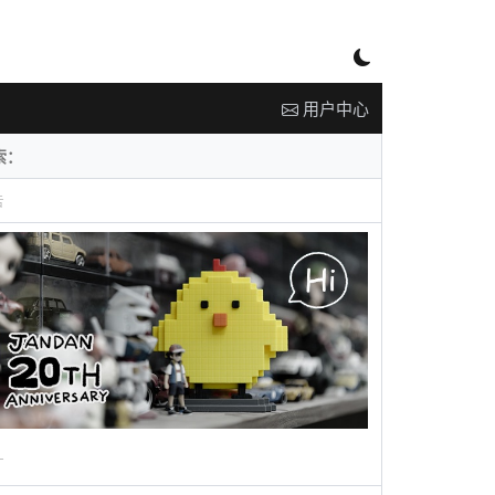
用户中心
告
广