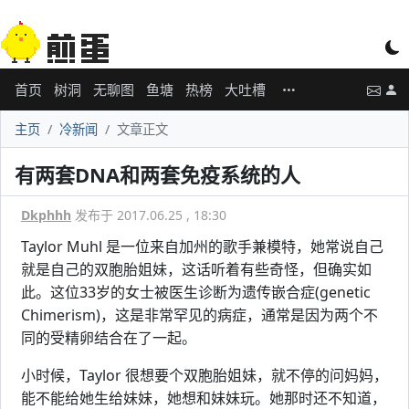
首页
树洞
无聊图
鱼塘
热榜
大吐槽
主页
冷新闻
文章正文
有两套DNA和两套免疫系统的人
Dkphhh
发布于 2017.06.25 , 18:30
Taylor Muhl 是一位来自加州的歌手兼模特，她常说自己
就是自己的双胞胎姐妹，这话听着有些奇怪，但确实如
此。这位33岁的女士被医生诊断为遗传嵌合症(genetic
Chimerism)，这是非常罕见的病症，通常是因为两个不
同的受精卵结合在了一起。
小时候，Taylor 很想要个双胞胎姐妹，就不停的问妈妈，
能不能给她生给妹妹，她想和妹妹玩。她那时还不知道，